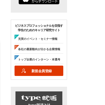
ビジネスプロフェッショナルを目指す
学生のためのキャリア研究サイト
充実のイベント・セミナー情報
各社の最新動向が分かる企業情報
トップ企業のインターン・本選考
【28卒/オンライン合説】エン
【28卒/オンライン】人
新規会員登録
ジニア志望者のための早期選
の本音が聞ける＜理系学
考＆インターンシップ・ラボ
ためのOB・OG座談会＞ty
｜type就活フェア
就活フェア
【日程】
【日程】
2026年10月24日(土)09:00～17:15
2026年9月19日(土)10:00～12:45
2026年9月19日(土)15:00～17:45