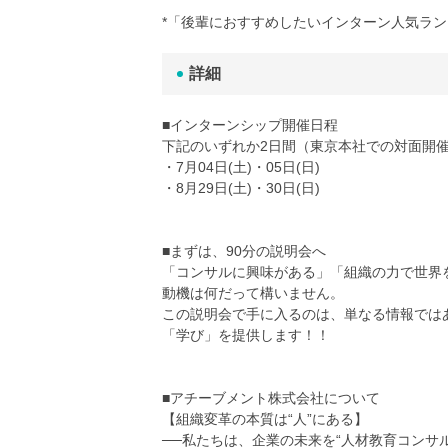
*「後輩におすすめしたいインターン人気ランキ
詳細
■インターンシップ開催日程
下記のいずれか2日間（東京本社での対面開
・7月04日(土)・05日(日)
・8月29日(土)・30日(日)
■まずは、90分の説明会へ
「コンサルに興味がある」「組織の力で世界
動機は何だって構いません。
この説明会で手に入るのは、単なる情報では
「学び」を提供します！！
■アチーブメント株式会社について
【組織変革の本質は“人”にある】
──私たちは、企業の未来を“人材教育コンサ