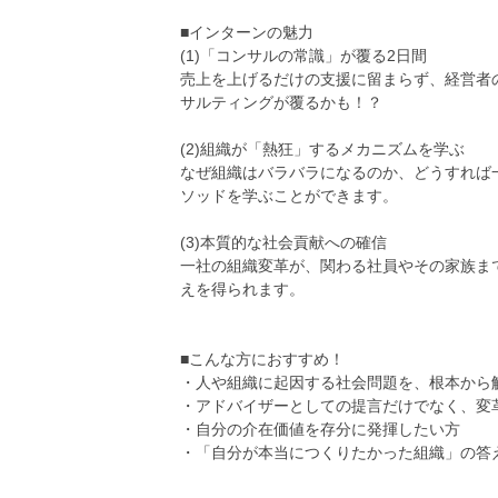
■インターンの魅力
(1)「コンサルの常識」が覆る2日間
売上を上げるだけの支援に留まらず、経営者
サルティングが覆るかも！？
(2)組織が「熱狂」するメカニズムを学ぶ
なぜ組織はバラバラになるのか、どうすれば
ソッドを学ぶことができます。
(3)本質的な社会貢献への確信
一社の組織変革が、関わる社員やその家族ま
えを得られます。
■こんな方におすすめ！
・人や組織に起因する社会問題を、根本から
・アドバイザーとしての提言だけでなく、変
・自分の介在価値を存分に発揮したい方
・「自分が本当につくりたかった組織」の答