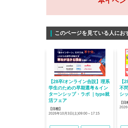
本イベン
このページを見ている人にお
オンライン】人気企業
【28卒/オンライン合説】理系
【2
ける＜OB・OG座
学生のための早期選考＆イン
不
＞type就活フェア
ターンシップ・ラボ ｜type就
シッ
活フェア
【日
(金)10:00～12:45
2026
【日程】
(金)15:00～17:45
2026年10月3日(土)09:00～17:15