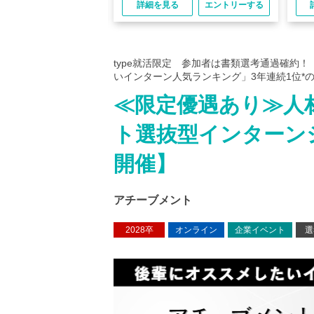
る
エントリーする
詳細を見る
エントリーする
type就活限定 参加者は書類選考通過確約
いインターン人気ランキング」3年連続1位*
≪限定優遇あり≫人
ト選抜型インターン
開催】
アチーブメント
2028卒
オンライン
企業イベント
選