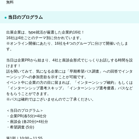
無料
当日のプログラム
出展企業は、type就活が厳選した企業約16社！
16社は4社ごとのテーマ別に分かれています。
※オンライン開催にあたり、16社を4つのグループに分けて開催いたしま
す。
当日は企業PRから始まり、4社と座談会形式でじっくりお話しする時間を設
けます！
話を聞いてみて、気になる企業には「早期希望パス調査」への回答でインタ
ーンシップへの参加意欲を示すことが可能です。
イベント中に企業の方の目に留まれば、「インターンシップ確約」もしくは
「インターンシップ選考スキップ」「インターンシップ選考優遇」パスなど
をもらうことができます。
※パスは確約ではございませんのでご了承ください。
＜当日のプログラム＞
・企業PR(各5分)×4社分
・座談会 (各20分)×4社分
・希望調査 (5分)
第1部｜10:00～11:55