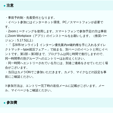
注意
・事前予約制・先着受付となります。
・イベント参加にはインターネット環境、PC／スマートフォンが必要で
す。
・Zoomミーティングを使用します。スマートフォンで参加予定の方は事前
にZoom Workplace（アプリ）のインストールをお願いします。（推奨バー
ジョン：5.17.5以上）
・「【28卒/オンライン】インターン優先案内or確約権を手に入れるダイレ
クトマッチ～type就活フェア～」で始まる、別ページのイベントと同じイベ
ントです。第1部～第3部まで、プログラムは同じ時間で進行しますので、
同一時間帯の別グループへのエントリーはお控えください。
・同一時間へエントリーされている方には、別途ご連絡をさせていただく場
合がございます。
・当日はカメラONでご参加いただきます。カメラ、マイクなどの設定を事
前にご確認ください。
※参加方法は、エントリー完了時の送信メールに記載がございます。メー
ル、マイページをご確認ください。
参加費