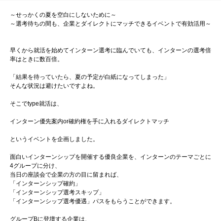
～せっかくの夏を空白にしないために～
～選考待ちの間も、企業とダイレクトにマッチできるイベントで有効活用～
早くから就活を始めてインターン選考に臨んでいても、インターンの選考倍
率はときに数百倍。
「結果を待っていたら、夏の予定が白紙になってしまった」
そんな状況は避けたいですよね。
そこでtype就活は、
インターン優先案内or確約権を手に入れるダイレクトマッチ
というイベントを企画しました。
面白いインターンシップを開催する優良企業を、インターンのテーマごとに
4グループに分け、
当日の座談会で企業の方の目に留まれば、
「インターンシップ確約」
「インターンシップ選考スキップ」
「インターンシップ選考優遇」パスをもらうことができます。
グループBに登壇する企業は、