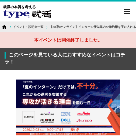
就職の本質を考える
toggl
navig
イベント・説明会一覧
【28卒/オンライン】インターン優先案内or確約権を手に入れる
本イベントは開催終了しました。
このページを見ている人におすすめなイベントはコチ
ラ！