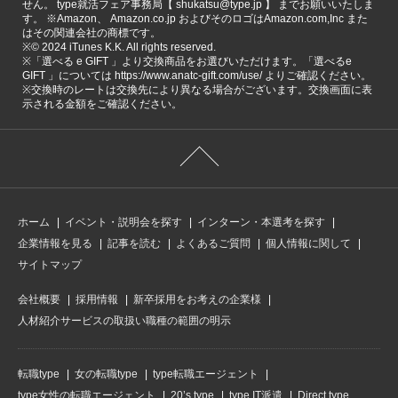
せん。 type就活フェア事務局【 shukatsu@type.jp 】 までお願いいたしま
す。 ※Amazon、 Amazon.co.jp およびそのロゴはAmazon.com,Inc また
はその関連会社の商標です。
※©️ 2024 iTunes K.K. All rights reserved.
※「選べる e GIFT 」より交換商品をお選びいただけます。「選べるe
GIFT 」については https://www.anatc-gift.com/use/ よりご確認ください。
※交換時のレートは交換先により異なる場合がございます。交換画面に表
示される金額をご確認ください。
ホーム
イベント・説明会を探す
インターン・本選考を探す
企業情報を見る
記事を読む
よくあるご質問
個人情報に関して
サイトマップ
会社概要
採用情報
新卒採用をお考えの企業様
人材紹介サービスの取扱い職種の範囲の明示
転職type
女の転職type
type転職エージェント
type女性の転職エージェント
20’s type
type IT派遣
Direct type