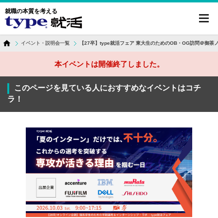
就職の本質を考える
toggl
navig
イベント・説明会一覧
【27卒】type就活フェア 東大生のためのOB・OG訪問＠御茶
本イベントは開催終了しました。
このページを見ている人におすすめなイベントはコチ
ラ！