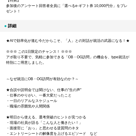
【特典】
参加後のアンケート回答者全員に「選べるe-ギフト券 10,000円分」をプレ
ゼント！
詳細
★AIで効率化が進む今だからこそ、「人」との対話が就活の武器になる！★
※※※ この1日限定のチャンス！ ※※※
アポ取り不要で、気軽に参加できる「OB・OG訪問」の機会を、type就活が
特別にご用意しました。
～なぜ就活にOB・OG訪問が有効なのか？～
★合説や説明会では聞けない、仕事の”生の声”
・仕事のやりがい、一番大変だったこと
・一日のリアルなスケジュール
・職場の雰囲気や人間関係
★明日から使える、選考突破のヒントが見つかる
・現場の社員が語る「こんな人と働きたい！」
・面接官に「おっ」と思わせる逆質問のネタ
・エントリーシートの解像度を上げるエピソード など