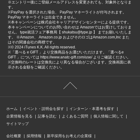
※エントリー後にご登録メールアドレスを変更されても、対象外となりま
す。
※PayPay を選択された場合、 PayPay マネーライトが付与されます。
PayPay マネーライトは出金できません。
※本キャンペーンは株式会社キャリアデザインセンターによる提供です。
本キャンペーンについてのお問い合わせは Amazonではお受けしておりま
せん。 type就活フェア事務局【 shukatsu@type.jp 】 までお願いいたしま
す。 ※Amazon、 Amazon.co.jp およびそのロゴはAmazon.com,Inc また
はその関連会社の商標です。
※©️ 2024 iTunes K.K. All rights reserved.
※「選べる e GIFT 」より交換商品をお選びいただけます。「選べるe
GIFT 」については https://www.anatc-gift.com/use/ よりご確認ください。
※交換時のレートは交換先により異なる場合がございます。交換画面に表
示される金額をご確認ください。
ホーム
イベント・説明会を探す
インターン・本選考を探す
企業情報を見る
記事を読む
よくあるご質問
個人情報に関して
サイトマップ
会社概要
採用情報
新卒採用をお考えの企業様