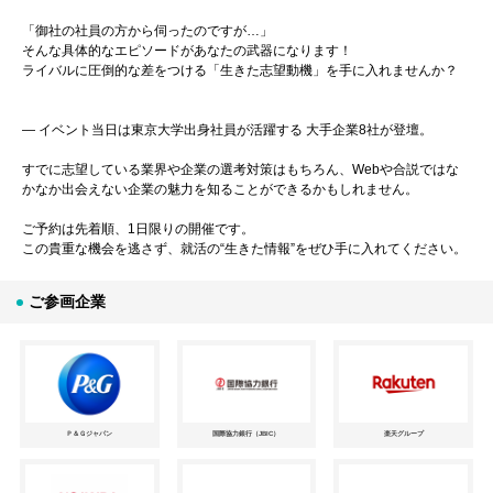
「御社の社員の方から伺ったのですが…」
そんな具体的なエピソードがあなたの武器になります！
ライバルに圧倒的な差をつける「生きた志望動機」を手に入れませんか？
― イベント当日は東京大学出身社員が活躍する 大手企業8社が登壇。
すでに志望している業界や企業の選考対策はもちろん、Webや合説ではな
かなか出会えない企業の魅力を知ることができるかもしれません。
ご予約は先着順、1日限りの開催です。
この貴重な機会を逃さず、就活の“生きた情報”をぜひ手に入れてください。
ご参画企業
Ｐ＆Ｇジャパン
国際協力銀行（JBIC）
楽天グループ