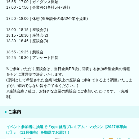
16:55 - 17:00｜ガイダンス開始
17:00 - 17:50｜企業PR (各社5分×8社)
17:50 - 18:00｜休憩 (※座談会の希望企業を提出)
18:00 - 18:15｜座談会(1)
18:15 - 18:30｜座談会(2)
18:30 - 18:45｜座談会(3)
18:55 - 19:25｜懇親会
19:25 - 19:30｜アンケート回答
※ご参加いただく座談会は、当日企業PR後に回収する参加希望企業の情報
をもとに運営側で決定いたします。
(原則として希望された企業1社以上の座談会に参加できるよう調整いたしま
すが、確約ではない旨をご了承ください。)
※座談会終了後は、お好きな企業の懇親会にご参加いただけます。（先着
制）
ご案内
イベント参加者に抽選で『type就活プレミアム・マガジン【2027年卒向
け】』（11月発売）を郵送でお届け！