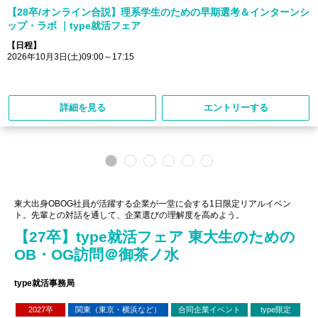
【28卒/オンライン合説】理系学生のための早期選考＆インターンシ
ップ・ラボ ｜type就活フェア
【日程】
2026年10月3日(土)09:00～17:15
詳細を見る
エントリーする
東大出身OBOG社員が活躍する企業が一堂に会する1日限定リアルイベン
ト。先輩との対話を通して、企業選びの理解度を高めよう。
【27卒】type就活フェア 東大生のための
OB・OG訪問＠御茶ノ水
type就活事務局
2027卒
関東（東京・横浜など）
合同企業イベント
type限定