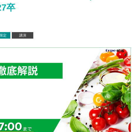
7卒
e限定
講演