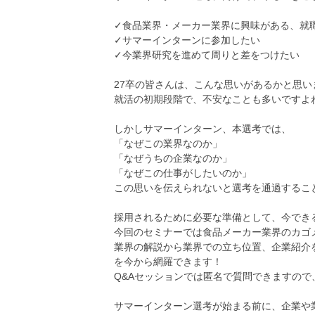
✓食品業界・メーカー業界に興味がある、就
✓サマーインターンに参加したい
✓今業界研究を進めて周りと差をつけたい
27卒の皆さんは、こんな思いがあるかと思い
就活の初期段階で、不安なことも多いですよ
しかしサマーインターン、本選考では、
「なぜこの業界なのか」
「なぜうちの企業なのか」
「なぜこの仕事がしたいのか」
この思いを伝えられないと選考を通過するこ
採用されるために必要な準備として、今でき
今回のセミナーでは食品メーカー業界のカゴ
業界の解説から業界での立ち位置、企業紹介
を今から網羅できます！
Q&Aセッションでは匿名で質問できますの
サマーインターン選考が始まる前に、企業や