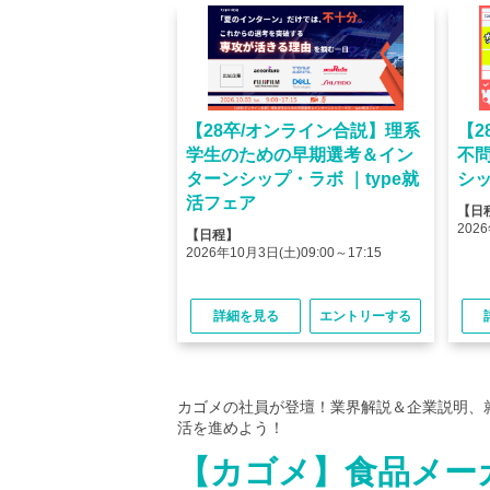
オンライン】人気企業
【28卒/オンライン合説】理系
【2
ける＜OB・OG座
学生のための早期選考＆イン
不
＞type就活フェア
ターンシップ・ラボ ｜type就
シッ
活フェア
【日
(金)10:00～12:45
2026
【日程】
(金)15:00～17:45
2026年10月3日(土)09:00～17:15
る
エントリーする
詳細を見る
エントリーする
カゴメの社員が登壇！業界解説＆企業説明、
活を進めよう！
【カゴメ】食品メー