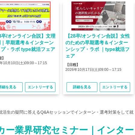
8卒/オンライン合説】文理
【28卒/オンライン合説】女性
問｜早期選考＆インターン
のための早期選考＆インター
プ・ラボ type就活フェア
ンシップ・ラボ ｜type就活フ
ェア
程】
年10月10日(土)09:00～17:15
【日程】
2026年10月17日(土)09:00～17:15
詳細を見る
エントリーする
詳細を見る
エントリーする
就活生の疑問に答えるQ&Aセッションでインターン・選考対策をして就
カー業界研究セミナー｜インター