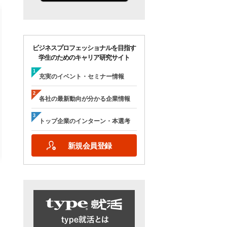
ビジネスプロフェッショナルを目指す
学生のためのキャリア研究サイト
【28卒/オンライン合説】エン
【28卒/オンライン】人
ジニア志望者のための早期選
の本音が聞ける＜理系学
充実のイベント・セミナー情報
考＆インターンシップ・ラボ
ためのOB・OG座談会＞ty
｜type就活フェア
就活フェア
各社の最新動向が分かる企業情報
【日程】
【日程】
2026年10月24日(土)09:00～17:15
2026年9月19日(土)10:00～12:45
トップ企業のインターン・本選考
2026年9月19日(土)15:00～17:45
新規会員登録
詳細を見る
エントリーする
詳細を見る
エントリー