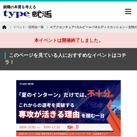
就職の本質を考える
toggl
navig
イベント・説明会一覧
≪アクセンチュア×カルビー≫パネルディスカッション～女性
本イベントは開催終了しました。
このページを見ている人におすすめなイベントはコチ
ラ！