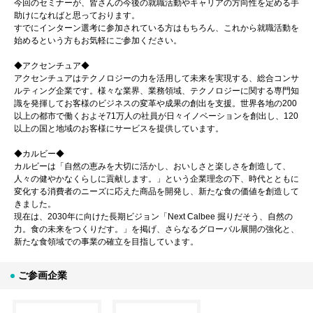
今回のセミナーが、皆さんの今後の就職活動やキャリアの方向性を定める手
助けになればと思っております。
すでにインターン選考に参加されている方はもちろん、これから就職活動を
始めるという方もお気軽にご参加ください。
◆アクセンチュア◆
アクセンチュアはテクノロジーの力を活用して未来を実現する、総合コンサ
ルティング企業です。様々な業界、業務領域、テクノロジーに関する専門知
識を発揮してお客様のビジネスの変革や成果の創出を支援。世界各地の200
以上の都市で働くおよそ71万人の社員が日々イノベーションを創出し、120
以上の国と地域のお客様にサービスを提供しています。
◆カルビー◆
カルビーは「自然の恵みを大切に活かし、おいしさと楽しさを創造して、
人々の健やかなくらしに貢献します。」という企業理念の下、時代とともに
変化する消費者のニーズに応えた商品を開発し、新たな食の価値を創造して
きました。
現在は、2030年に向けた長期ビジョン「Next Calbee 掘りだそう、自然の
力。食の未来をつくりだす。」を掲げ、さらなるグローバル展開の強化と、
新たな食領域での事業の確立を目指しています。
ご参画企業