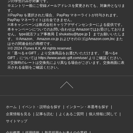
ンの学生のみが対象です。
※エントリー後にご登録メールアドレスを変更されても、対象外となりま
す。
※PayPay を選択された場合、 PayPay マネーライトが付与されます。
PayPay マネーライトは出金できません。
※本キャンペーンは株式会社キャリアデザインセンターによる提供です。
本キャンペーンについてのお問い合わせは Amazonではお受けしておりま
せん。 type就活フェア事務局【 shukatsu@type.jp 】 までお願いいたしま
す。 ※Amazon、 Amazon.co.jp およびそのロゴはAmazon.com,Inc また
はその関連会社の商標です。
※©️ 2024 iTunes K.K. All rights reserved.
※「選べる e GIFT 」より交換商品をお選びいただけます。「選べるe
GIFT 」については https://www.anatc-gift.com/use/ よりご確認ください。
※交換時のレートは交換先により異なる場合がございます。交換画面に表
示される金額をご確認ください。
ホーム
イベント・説明会を探す
インターン・本選考を探す
企業情報を見る
記事を読む
よくあるご質問
個人情報に関して
サイトマップ
会社概要
採用情報
新卒採用をお考えの企業様