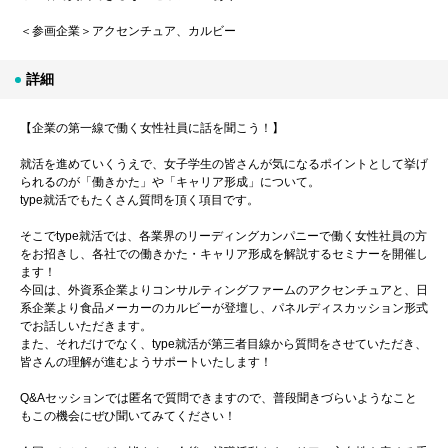
＜参画企業＞アクセンチュア、カルビー
詳細
【企業の第一線で働く女性社員に話を聞こう！】
就活を進めていくうえで、女子学生の皆さんが気になるポイントとして挙げ
られるのが「働きかた」や「キャリア形成」について。
type就活でもたくさん質問を頂く項目です。
そこでtype就活では、各業界のリーディングカンパニーで働く女性社員の方
をお招きし、各社での働きかた・キャリア形成を解説するセミナーを開催し
ます！
今回は、外資系企業よりコンサルティングファームのアクセンチュアと、日
系企業より食品メーカーのカルビーが登壇し、パネルディスカッション形式
でお話しいただきます。
また、それだけでなく、type就活が第三者目線から質問をさせていただき、
皆さんの理解が進むようサポートいたします！
Q&Aセッションでは匿名で質問できますので、普段聞きづらいようなこと
もこの機会にぜひ聞いてみてください！