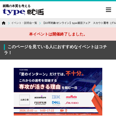
就職の本質を考える
toggl
navig
イベント・説明会一覧
【22卒対象/オンライン】type就活フェア スカウト選考（グ
本イベントは開催終了しました。
このページを見ている人におすすめなイベントはコチ
ラ！