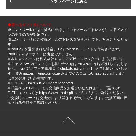
トップページに戻る
◆選べるギフト券について
※エントリー時にtype就活に登録しているメールアドレスが、大学ドメイ
ンの学生のみが対象です。
※エントリー後にご登録メールアドレスを変更されても、対象外となりま
す。
※PayPay を選択された場合、 PayPay マネーライトが付与されます。
PayPay マネーライトは出金できません。
※本キャンペーンは株式会社キャリアデザインセンターによる提供です。
本キャンペーンについてのお問い合わせは Amazonではお受けしておりま
せん。 type就活フェア事務局【 shukatsu@type.jp 】 までお願いいたしま
す。 ※Amazon、 Amazon.co.jp およびそのロゴはAmazon.com,Inc また
はその関連会社の商標です。
※©️ 2024 iTunes K.K. All rights reserved.
※「選べる e GIFT 」より交換商品をお選びいただけます。「選べるe
GIFT 」については https://www.anatc-gift.com/use/ よりご確認ください。
※交換時のレートは交換先により異なる場合がございます。交換画面に表
示される金額をご確認ください。