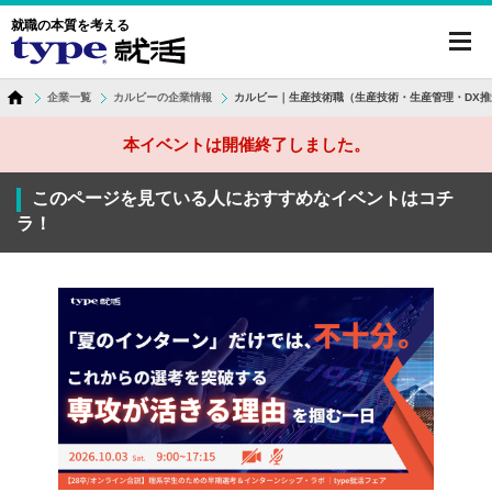
就職の本質を考える
toggl
navig
企業一覧
カルビーの企業情報
カルビー｜生産技術職（生産技術・生産管理・DX推
本イベントは開催終了しました。
このページを見ている人におすすめなイベントはコチ
ラ！