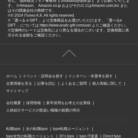
せん。 type就活フェア事務局【 shukatsu@type.jp 】 までお願いいたしま
す。 ※Amazon、 Amazon.co.jp およびそのロゴはAmazon.com,Inc また
はその関連会社の商標です。
※©️ 2024 iTunes K.K. All rights reserved.
※「選べる e GIFT 」より交換商品をお選びいただけます。「選べるe
GIFT 」については https://www.anatc-gift.com/use/ よりご確認ください。
※交換時のレートは交換先により異なる場合がございます。交換画面に表
示される金額をご確認ください。
ホーム
イベント・説明会を探す
インターン・本選考を探す
企業情報を見る
記事を読む
よくあるご質問
個人情報に関して
サイトマップ
会社概要
採用情報
新卒採用をお考えの企業様
人材紹介サービスの取扱い職種の範囲の明示
転職type
女の転職type
type転職エージェント
type女性の転職エージェント
20’s type
type IT派遣
Direct type