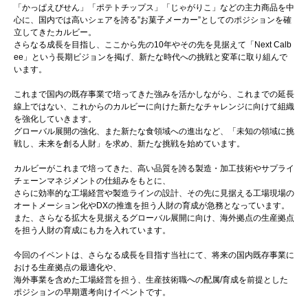
「かっぱえびせん」「ポテトチップス」「じゃがりこ」などの主力商品を中
心に、国内では高いシェアを誇る”お菓子メーカー”としてのポジションを確
立してきたカルビー。
さらなる成長を目指し、ここから先の10年やその先を見据えて「Next Calb
ee」という長期ビジョンを掲げ、新たな時代への挑戦と変革に取り組んで
います。
これまで国内の既存事業で培ってきた強みを活かしながら、これまでの延長
線上ではない、これからのカルビーに向けた新たなチャレンジに向けて組織
を強化していきます。
グローバル展開の強化、また新たな食領域への進出など、「未知の領域に挑
戦し、未来を創る人財」を求め、新たな挑戦を始めています。
カルビーがこれまで培ってきた、高い品質を誇る製造・加工技術やサプライ
チェーンマネジメントの仕組みをもとに、
さらに効率的な工場経営や製造ラインの設計、その先に見据える工場現場の
オートメーション化やDXの推進を担う人財の育成が急務となっています。
また、さらなる拡大を見据えるグローバル展開に向け、海外拠点の生産拠点
を担う人財の育成にも力を入れています。
今回のイベントは、さらなる成長を目指す当社にて、将来の国内既存事業に
おける生産拠点の最適化や、
海外事業を含めた工場経営を担う、生産技術職への配属/育成を前提とした
ポジションの早期選考向けイベントです。