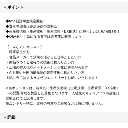
ポイント
◆type就活学生限定開催！
◆選考希望者は参加必須の説明会！
◆生産技術職（生産技術・生産管理・DX推進）に特化した説明が聞ける！
◆Q&Aあり！気になる質問は選考前に解消しよう！
【こんな方にオススメ】
・理系学生の方
・食品メーカーで技術を活かした仕事がしたい方
・商品をつくる過程での技術に携わりたい方
・工場の省人化やオートメーション化に興味がある方
・AIを用いた国内最先端の製造技術に携わりたい方
上記に当てはまる方はぜひエントリーをお願いいたします！
※当ポジションは、将来的に生産技術職（生産技術・生産管理・DX推進）
への配置/育成を想定した募集となります。入社後のキャリアパス等詳細は
説明会にてご説明します。
※エントリー時に、資格の有無やご経験などは特に問いません。
詳細