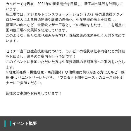
カルビーでは現在、2024年の操業開始を目指し、新工場の建設を計画して
います。
新工場では、デジタルトランスフォーメーション（DX）等の最先端テクノ
ロジー導入による技術開発や設備の自働化、生産効率の向上を目指し、
新商品の創出など、最新鋭マザー工場としての機能をもたせ、ここを起点に
国内他工場への展開を想定しています。
このような、新たな取り組みから学び、食品製造の未来を担う人財を求めて
います。
セミナー当日は生産技術職について、カルビーの現状や仕事内容などの詳細
をお伝えし、選考のご案内も行う予定です！
このイベントに参加いただいた方は生産技術職の早期選考へご案内をいたし
ます。
※研究開発職（機能研究・商品開発）や他職種に興味がある方はカルビー採
用HPよりエントリーいただき、「プロダクト開発コース」のコース別セミ
ナーにご参加ください。
皆様のご参加をお待ちしています！
イベント概要