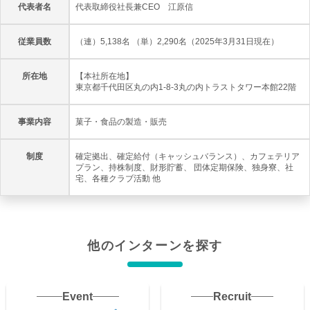
代表者名
代表取締役社長兼CEO 江原信
従業員数
（連）5,138名 （単）2,290名（2025年3月31日現在）
所在地
【本社所在地】
東京都千代田区丸の内1-8-3丸の内トラストタワー本館22階
事業内容
菓子・食品の製造・販売
制度
確定拠出、確定給付（キャッシュバランス）、カフェテリア
プラン、持株制度、財形貯蓄、 団体定期保険、独身寮、社
宅、各種クラブ活動 他
他のインターンを探す
Event
Recruit