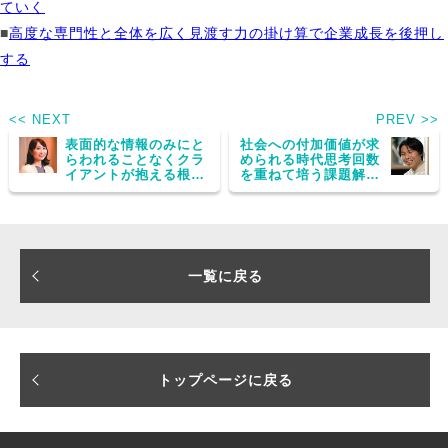
ていく
■
高度な専門性と全体を広く見渡す力の掛け算で企業成長を後押し
する
<< NEXT
PREV >>
表面的な情報のみにと
社会への付加価値が求
らわれることなくクラ
められる時代思考回数
イアントが抱える根本
を重ねて培う課題解決
課題を的確に読み解く
力が強みに
一覧に戻る
トップページに戻る