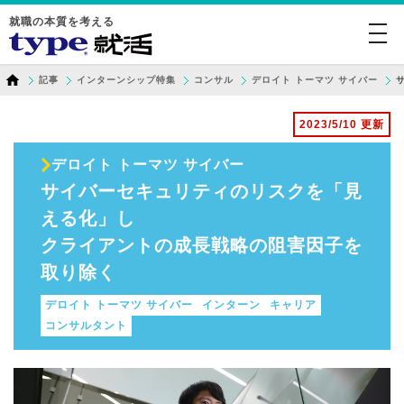
就職の本質を考える
togg
navi
記事
インターンシップ特集
コンサル
デロイト トーマツ サイバー
2023/5/10 更新
デロイト トーマツ サイバー
サイバーセキュリティのリスクを「見
える化」し
クライアントの成長戦略の阻害因子を
取り除く
デロイト トーマツ サイバー
インターン
キャリア
コンサルタント