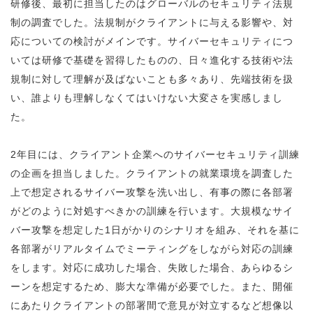
研修後、最初に担当したのはグローバルのセキュリティ法規
制の調査でした。法規制がクライアントに与える影響や、対
応についての検討がメインです。サイバーセキュリティにつ
いては研修で基礎を習得したものの、日々進化する技術や法
規制に対して理解が及ばないことも多々あり、先端技術を扱
い、誰よりも理解しなくてはいけない大変さを実感しまし
た。
2年目には、クライアント企業へのサイバーセキュリティ訓練
の企画を担当しました。クライアントの就業環境を調査した
上で想定されるサイバー攻撃を洗い出し、有事の際に各部署
がどのように対処すべきかの訓練を行います。大規模なサイ
バー攻撃を想定した1日がかりのシナリオを組み、それを基に
各部署がリアルタイムでミーティングをしながら対応の訓練
をします。対応に成功した場合、失敗した場合、あらゆるシ
ーンを想定するため、膨大な準備が必要でした。また、開催
にあたりクライアントの部署間で意見が対立するなど想像以