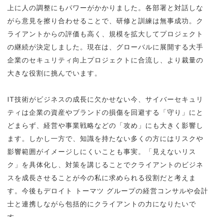
上に人の調整にもパワーがかかりました。各部署と対話しな
がら意見を擦り合わせることで、研修と訓練は無事成功。ク
ライアントからの評価も高く、規模を拡大してプロジェクト
の継続が決定しました。現在は、グローバルに展開する大手
企業のセキュリティ向上プロジェクトに合流し、より裁量の
大きな役割に挑んでいます。
IT技術がビジネスの成長に欠かせない今、サイバーセキュリ
ティは企業の資産やブランドの損傷を回避する「守り」にと
どまらず、経営や事業戦略などの「攻め」にも大きく影響し
ます。しかし一方で、知識を持たない多くの方にはリスクや
影響範囲がイメージしにくいことも事実。「見えないリス
ク」を具体化し、対策を講じることでクライアントのビジネ
スを成長させることが今の私に求められる役割だと考えま
す。今後もデロイト トーマツ グループの経営コンサルや会計
士と連携しながら包括的にクライアントの力になりたいで