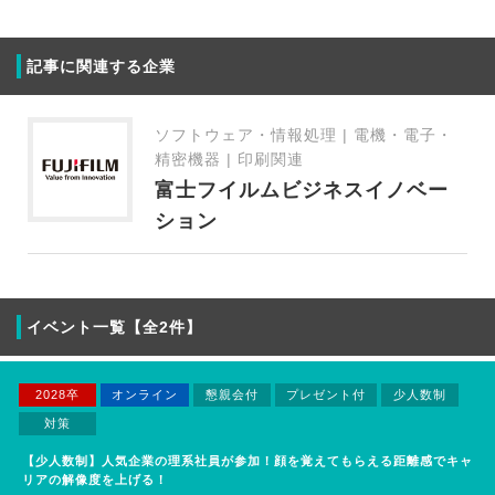
記事に関連する企業
ソフトウェア・情報処理 | 電機・電子・
精密機器 | 印刷関連
富士フイルムビジネスイノベー
ション
イベント一覧【全2件】
2028卒
オンライン
懇親会付
プレゼント付
少人数制
対策
【少人数制】人気企業の理系社員が参加！顔を覚えてもらえる距離感でキャ
リアの解像度を上げる！