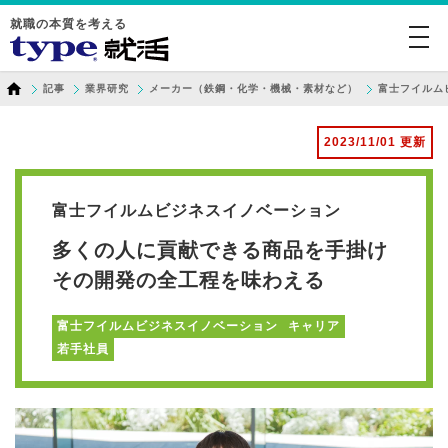
就職の本質を考える
togg
navi
記事
業界研究
メーカー（鉄鋼・化学・機械・素材など）
富士フイルム
2023/11/01 更新
富士フイルムビジネスイノベーション
多くの人に貢献できる商品を手掛け
その開発の全工程を味わえる
富士フイルムビジネスイノベーション
キャリア
若手社員