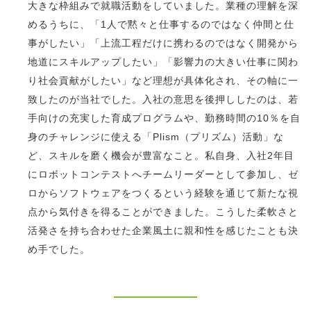
大きな枠組みで就職活動をしていました。業種の理解を深
めるうちに、「1人で黙々と仕事するのではなく仲間と仕
事がしたい」「上流工程だけに携わるのではなく開発から
地道にスキルアップしたい」「影響力の大きい仕事に関わ
り社会貢献がしたい」など理想が具体化され、その軸に一
致したのが当社でした。入社の意思を後押ししたのは、若
手向けの充実した育成プログラムや、勤務時間の10％を自
身のチャレンジに使える「Plism（プリズム）活動」な
ど、スキルを磨く機会が豊富なこと。私自身、入社2年目
にロボットコンテストへチームリーダーとして参加し、ゼ
ロからソフトウェアをつくるという経験を通じて新たな視
点から気付きを得ることができました。こうした柔軟さと
活発さを持ち合わせた企業風土に親和性を感じたことも決
め手でした。