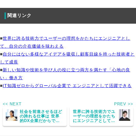
関連リンク
■
世界に誇る技術力でユーザーの理想をかたちにエンジニアとし
て、自分の介在価値を味わえる
■
自分にはない多様なアイデアを吸収し顧客目線を持った技術者と
して成長
■
新しい知識や技術を学び人の役に立つ両方を満たす「心地の良
い」働き方
■
IT知識ゼロからグローバル企業で エンジニアとして活躍できる
<< NEXT
PREV >>
社会を前進させるほど
世界に誇る技術力でユ
の誇れる仕事は 世界
ーザーの理想をかたち
的DX企業だからでき
にエンジニアとして、
ると感じて
自分の介在価値を味わ
える