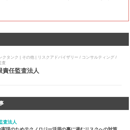
タンク | その他 | リスクアドバイザリー / コンサルティング /
監査
n有限責任監査法人
事
任監査法人
の実現のためテクノロジー活用の裏に潜むリスクへの対策