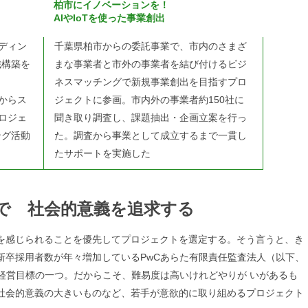
柏市にイノベーションを！
AIやIoTを使った事業創出
ディン
千葉県柏市からの委託事業で、市内のさまざ
織構築を
まな事業者と市外の事業者を結び付けるビジ
ネスマッチングで新規事業創出を目指すプロ
からス
ジェクトに参画。市内外の事業者約150社に
ロジェ
聞き取り調査し、課題抽出・企画立案を行っ
ング活動
た。調査から事業として成立するまで一貫し
たサポートを実施した
で 社会的意義を追求する
を感じられることを優先してプロジェクトを選定する。そう言うと、き
新卒採用者数が年々増加しているPwCあらた有限責任監査法人（以下、
経営目標の一つ。だからこそ、難易度は高いけれどやりが いがあるも
社会的意義の大きいものなど、若手が意欲的に取り組めるプロジェクト