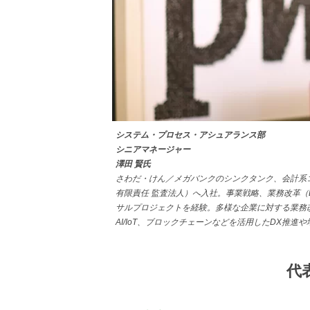
システム・プロセス・アシュアランス部
シニアマネージャー
澤田 賢氏
さわだ・けん／メガバンクのシンクタンク、会計系コン
有限責任 監査法人）へ入社。事業戦略、業務改革（
サルプロジェクトを経験。多様な企業に対する業務
AI/IoT、ブロックチェーンなどを活用したDX推
代