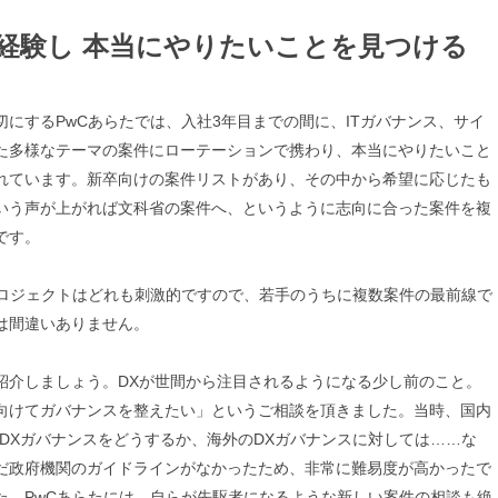
経験し 本当にやりたいことを見つける
にするPwCあらたでは、入社3年目までの間に、ITガバナンス、サイ
た多様なテーマの案件にローテーションで携わり、本当にやりたいこと
れています。新卒向けの案件リストがあり、その中から希望に応じたも
いう声が上がれば文科省の案件へ、というように志向に合った案件を複
です。
プロジェクトはどれも刺激的ですので、若手のうちに複数案件の最前線で
は間違いありません。
紹介しましょう。DXが世間から注目されるようになる少し前のこと。
向けてガバナンスを整えたい」というご相談を頂きました。当時、国内
DXガバナンスをどうするか、海外のDXガバナンスに対しては……な
だ政府機関のガイドラインがなかったため、非常に難易度が高かったで
た。PwCあらたには、自らが先駆者になるような新しい案件の相談も絶