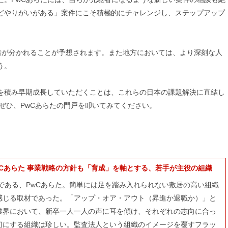
どやりがいがある」案件にこそ積極的にチャレンジし、ステップアップ
明暗が分かれることが予想されます。また地方においては、より深刻な人
う。
を積み早期成長していただくことは、これらの日本の課題解決に直結し
はぜひ、PwCあらたの門戸を叩いてみてください。
Cあらた 事業戦略の方針も「育成」を軸とする、若手が主役の組織
角である、PwCあらた。簡単には足を踏み入れられない敷居の高い組織
感じる取材であった。「アップ・オア・アウト（昇進か退職か）」と
業界において、新卒一人一人の声に耳を傾け、それぞれの志向に合っ
切にする組織は珍しい。監査法人という組織のイメージを覆すフラッ