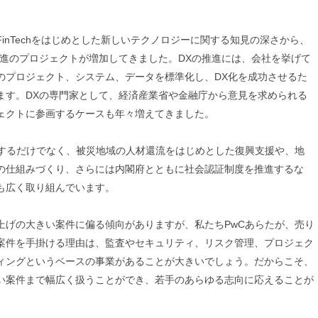
inTechをはじめとした新しいテクノロジーに関する知見の深さから、
推進のプロジェクトが増加してきました。DXの推進には、会社を挙げて
のプロジェクト、システム、データを標準化し、DX化を成功させるた
ます。DXの専門家として、経済産業省や金融庁から意見を求められる
ェクトに参画するケースも年々増えてきました。
をするだけでなく、被災地域の人材還流をはじめとした復興支援や、地
の仕組みづくり、さらには内閣府とともに社会認証制度を推進するな
も広く取り組んでいます。
上げの大きい案件に偏る傾向がありますが、私たちPwCあらたが、売り
案件を手掛ける理由は、監査やセキュリティ、リスク管理、プロジェク
ィングというベースの事業があることが大きいでしょう。だからこそ、
い案件まで幅広く扱うことができ、若手のあらゆる志向に応えることが