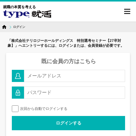
就職の本質を考える
toggl
navig
ログイン
「株式会社テリロジーホールディングス 特別選考セミナー【27卒対
象】」へ
エントリーするには、ログインまたは、会員登録が必要です。
既に会員の方はこちら
次回から自動でログインする