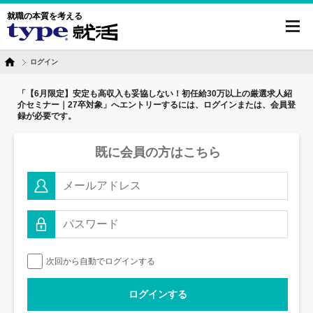
就職の本質を考える
toggl
navig
ログイン
「【6月限定】安定も高収入も妥協しない！初任給30万以上の厳選求人紹
介セミナー｜27卒対象」へ
エントリーするには、ログインまたは、会員登
録が必要です。
既に会員の方はこちら
次回から自動でログインする