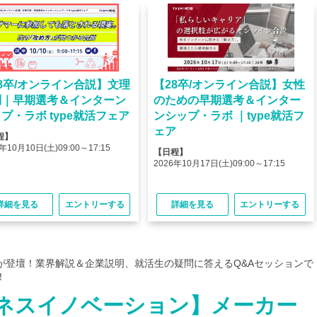
8卒/オンライン合説】文理
【28卒/オンライン合説】女性
問｜早期選考＆インターン
のための早期選考＆インター
プ・ラボ type就活フェア
ンシップ・ラボ ｜type就活フ
ェア
程】
年10月10日(土)09:00～17:15
【日程】
2026年10月17日(土)09:00～17:15
詳細を見る
エントリーする
詳細を見る
エントリーする
が登壇！業界解説＆企業説明、就活生の疑問に答えるQ&Aセッションで
！
ネスイノベーション】メーカー