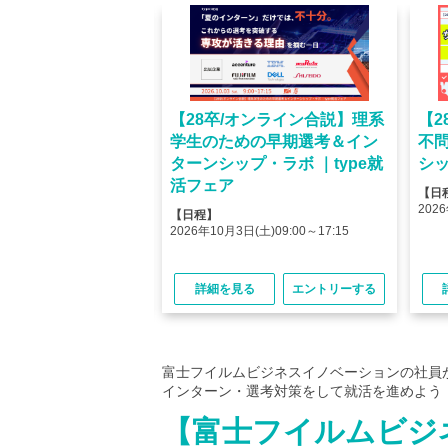
オンライン】人気企業
【28卒/オンライン合説】理系
【2
ける＜OB・OG座
学生のための早期選考＆イン
不
＞type就活フェア
ターンシップ・ラボ ｜type就
シッ
活フェア
【日
(金)10:00～12:45
2026
【日程】
(金)15:00～17:45
2026年10月3日(土)09:00～17:15
る
エントリーする
詳細を見る
エントリーする
富士フイルムビジネスイノベーションの社員
インターン・選考対策をして就活を進めよう
【富士フイルムビジ