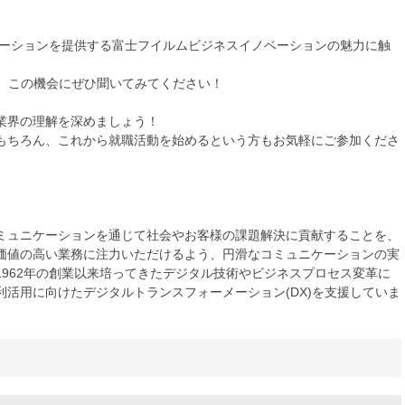
ューションを提供する富士フイルムビジネスイノベーションの魅力に触
で、この機会にぜひ聞いてみてください！
業界の理解を深めましょう！
もちろん、これから就職活動を始めるという方もお気軽にご参加くださ
ミュニケーションを通じて社会やお客様の課題解決に貢献することを、
価値の高い業務に注力いただけるよう、円滑なコミュニケーションの実
962年の創業以来培ってきたデジタル技術やビジネスプロセス変革に
活用に向けたデジタルトランスフォーメーション(DX)を支援していま