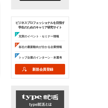
ビジネスプロフェッショナルを目指す
学生のためのキャリア研究サイト
【28卒/オンライン合説】エン
【28卒/オンライン】人
ジニア志望者のための早期選
の本音が聞ける＜理系学
充実のイベント・セミナー情報
考＆インターンシップ・ラボ
ためのOB・OG座談会＞ty
｜type就活フェア
就活フェア
各社の最新動向が分かる企業情報
【日程】
【日程】
2026年10月24日(土)09:00～17:15
2026年9月19日(土)10:00～12:45
トップ企業のインターン・本選考
2026年9月19日(土)15:00～17:45
新規会員登録
詳細を見る
エントリーする
詳細を見る
エントリー