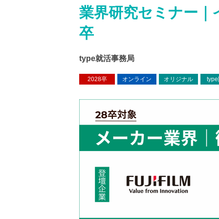
業界研究セミナー｜
卒
type就活事務局
2028卒
オンライン
オリジナル
typ