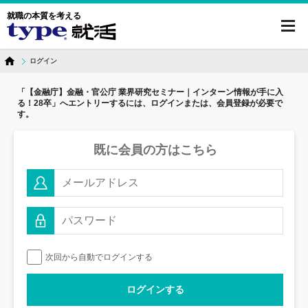
就職の本質を考える
toggl
navig
ログイン
「【金融庁】金融・官公庁 業界研究セミナー｜インターン情報が手に入
る！28卒」へ
エントリーするには、ログインまたは、会員登録が必要で
す。
既に会員の方はこちら
次回から自動でログインする