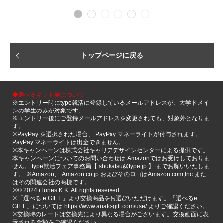
トップページに戻る
◆選べるギフト券について
※エントリー時にtype就活に登録しているメールアドレスが、大学ドメイ
ンの学生のみが対象です。
※エントリー後にご登録メールアドレスを変更されても、対象外となりま
す。
※PayPay を選択された場合、 PayPay マネーライトが付与されます。
PayPay マネーライトは出金できません。
※本キャンペーンは株式会社キャリアデザインセンターによる提供です。
本キャンペーンについてのお問い合わせは Amazonではお受けしておりま
せん。 type就活フェア事務局【 shukatsu@type.jp 】 までお願いいたしま
す。 ※Amazon、 Amazon.co.jp およびそのロゴはAmazon.com,Inc また
はその関連会社の商標です。
※©️ 2024 iTunes K.K. All rights reserved.
※「選べる e GIFT 」より交換商品をお選びいただけます。「選べるe
GIFT 」については https://www.anatc-gift.com/use/ よりご確認ください。
※交換時のレートは交換先により異なる場合がございます。交換画面に表
示される金額をご確認ください。