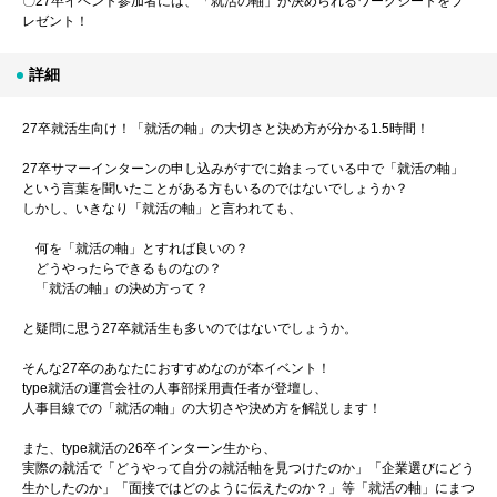
〇27卒イベント参加者には、「就活の軸」が決められるワークシートをプ
レゼント！
詳細
27卒就活生向け！「就活の軸」の大切さと決め方が分かる1.5時間！
27卒サマーインターンの申し込みがすでに始まっている中で「就活の軸」
という言葉を聞いたことがある方もいるのではないでしょうか？
しかし、いきなり「就活の軸」と言われても、
何を「就活の軸」とすれば良いの？
どうやったらできるものなの？
「就活の軸」の決め方って？
と疑問に思う27卒就活生も多いのではないでしょうか。
そんな27卒のあなたにおすすめなのが本イベント！
type就活の運営会社の人事部採用責任者が登壇し、
人事目線での「就活の軸」の大切さや決め方を解説します！
また、type就活の26卒インターン生から、
実際の就活で「どうやって自分の就活軸を見つけたのか」「企業選びにどう
生かしたのか」「面接ではどのように伝えたのか？」等「就活の軸」にまつ