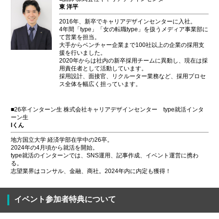
東 洋平
2016年、新卒でキャリアデザインセンターに入社。
4年間「type」「女の転職type」を扱うメディア事業部に
て営業を担当。
大手からベンチャー企業まで100社以上の企業の採用支
援を行いました。
2020年からは社内の新卒採用チームに異動し、現在は採
用責任者として活動しています。
採用設計、面接官、リクルーター業務など、採用プロセ
ス全体を幅広く担っています。
■26卒インターン生 株式会社キャリアデザインセンター type就活インタ
ーン生
Iくん
地方国立大学 経済学部在学中の26卒。
2024年の4月頃から就活を開始。
type就活のインターンでは、SNS運用、記事作成、イベント運営に携わ
る。
志望業界はコンサル、金融、商社。2024年内に内定も獲得！
イベント参加者特典について