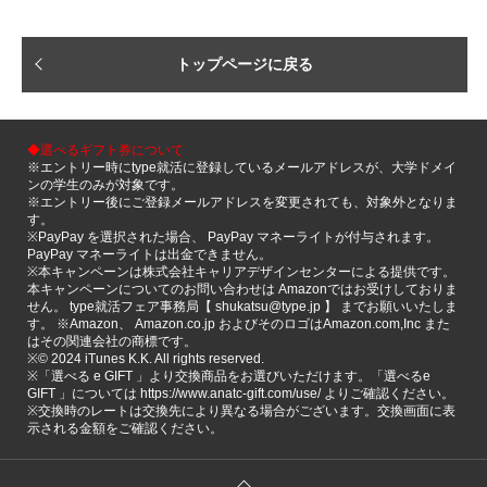
トップページに戻る
◆選べるギフト券について
※エントリー時にtype就活に登録しているメールアドレスが、大学ドメイ
ンの学生のみが対象です。
※エントリー後にご登録メールアドレスを変更されても、対象外となりま
す。
※PayPay を選択された場合、 PayPay マネーライトが付与されます。
PayPay マネーライトは出金できません。
※本キャンペーンは株式会社キャリアデザインセンターによる提供です。
本キャンペーンについてのお問い合わせは Amazonではお受けしておりま
せん。 type就活フェア事務局【 shukatsu@type.jp 】 までお願いいたしま
す。 ※Amazon、 Amazon.co.jp およびそのロゴはAmazon.com,Inc また
はその関連会社の商標です。
※©️ 2024 iTunes K.K. All rights reserved.
※「選べる e GIFT 」より交換商品をお選びいただけます。「選べるe
GIFT 」については https://www.anatc-gift.com/use/ よりご確認ください。
※交換時のレートは交換先により異なる場合がございます。交換画面に表
示される金額をご確認ください。