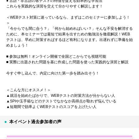
● 言語・非言語の各テストの特徴を捉える効率的な学習法
これらを実践的な演習を交えて分かりやすく解説します！
＜WEBテスト対策に迷っているなら、まずはこのセミナーに参加しよう！
＞
「今からでも間に合う？」「何から始めればいい？」そんな不安を解消する
ために、本セミナーでは最短で結果を出すための勉強法を徹底解説！WEB
テストは、早めに対策すればするほど有利になります。出遅れずに準備を始
めましょう！
■ 参加は無料！オンライン開催で全国どこからでも視聴可能
■ 実際に出題された問題を基に作成した問題を使った実践的な演習と解説
今すぐ申し込んで、内定に向けた第一歩を踏み出そう！
＜こんな方にオススメ！＞
▲就活を始めたばかりで、WEBテストの対策方法が分からない人
▲SPIや玉手箱などのテストでなかなか高得点が取れず悩んでいる
▲短期間で効率よくWEBテストのスコアを上げたい人
本イベント過去参加者の声