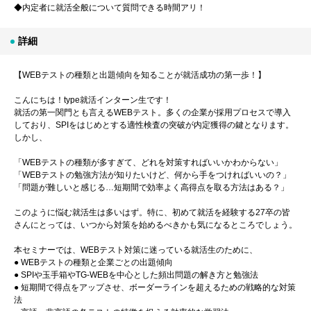
◆内定者に就活全般について質問できる時間アリ！
詳細
【WEBテストの種類と出題傾向を知ることが就活成功の第一歩！】
こんにちは！type就活インターン生です！
就活の第一関門とも言えるWEBテスト。多くの企業が採用プロセスで導入
しており、SPIをはじめとする適性検査の突破が内定獲得の鍵となります。
しかし、
「WEBテストの種類が多すぎて、どれを対策すればいいかわからない」
「WEBテストの勉強方法が知りたいけど、何から手をつければいいの？」
「問題が難しいと感じる…短期間で効率よく高得点を取る方法はある？」
このように悩む就活生は多いはず。特に、初めて就活を経験する27卒の皆
さんにとっては、いつから対策を始めるべきかも気になるところでしょう。
本セミナーでは、WEBテスト対策に迷っている就活生のために、
● WEBテストの種類と企業ごとの出題傾向
● SPIや玉手箱やTG-WEBを中心とした頻出問題の解き方と勉強法
● 短期間で得点をアップさせ、ボーダーラインを超えるための戦略的な対策
法