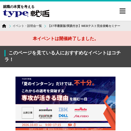
就職の本質を考える
toggl
navig
イベント・説明会一覧
【27卒最新版/実践付き】WEBテスト完全攻略セミナー
本イベントは開催終了しました。
このページを見ている人におすすめなイベントはコチ
ラ！