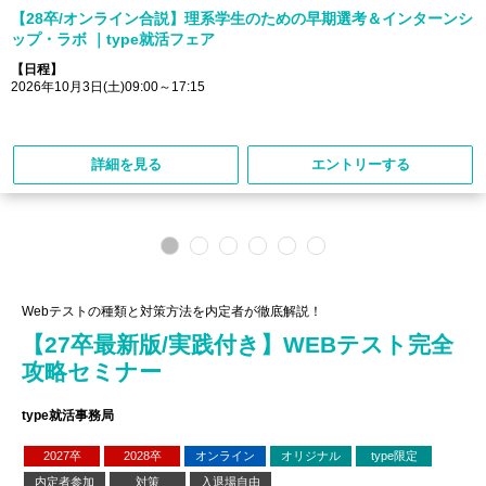
【28卒/オンライン合説】理系学生のための早期選考＆インターンシ
ップ・ラボ ｜type就活フェア
【日程】
2026年10月3日(土)09:00～17:15
詳細を見る
エントリーする
Webテストの種類と対策方法を内定者が徹底解説！
【27卒最新版/実践付き】WEBテスト完全
攻略セミナー
type就活事務局
2027卒
2028卒
オンライン
オリジナル
type限定
内定者参加
対策
入退場自由