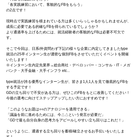
「各実践練習において、客観的なFBをもらう」
の2点です！
現時点で実践練習を積まれている方は多くいらっしゃるかもしれませんが、
成長に必要である的確なFBを得られているでしょうか？
より通過率を上げるためには、就活経験者の客観的なFBは必要不可欠で
す。
そこで今回は、日系/外資問わず下記の様々な企業に内定してきましたtype
就活の25卒インターン生が濃密な個別FBをさせていただくイベントを開催
いたします！
※インターン生内定先業界→総合商社・デベロッパー・コンサル・IT・メガ
バンク・大手金融・大手インフラ etc...
type就活が誇る優秀なインターン生が、皆さま1人1人を見て徹底的なFBを
する予定です！
GDの立ち回りで不安がある方は、ぜひこのFBをもとに改善してください！
今後の選考に向けてステップアップしたい方におすすめです！
「このようなお題は○○のアナロジーを適用できる」
「議論を前に進めるためには、今△△という発言が必要だ」
「GDで最も自分自身の思考力をアピールしやすい立ち回りはこれだ！」
というように、通過する立ち回りを蓄積/確立させるお手伝いをいたしま
す！