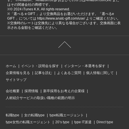
はその関連会社の商標です。
※©️ 2024 iTunes K.K. All rights reserved.
※「選べる e GIFT 」より交換商品をお選びいただけます。「選べるe
GIFT 」については https://www.anatc-gift.com/use/ よりご確認ください。
※交換時のレートは交換先により異なる場合がございます。交換画面に表
示される金額をご確認ください。
ホーム
イベント・説明会を探す
インターン・本選考を探す
企業情報を見る
記事を読む
よくあるご質問
個人情報に関して
サイトマップ
会社概要
採用情報
新卒採用をお考えの企業様
人材紹介サービスの取扱い職種の範囲の明示
転職type
女の転職type
type転職エージェント
type女性の転職エージェント
20’s type
type IT派遣
Direct type