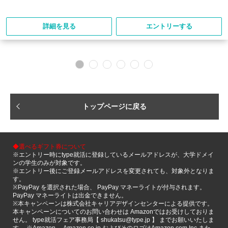
詳細を見る
エントリーする
トップページに戻る
◆選べるギフト券について
※エントリー時にtype就活に登録しているメールアドレスが、大学ドメイ
ンの学生のみが対象です。
※エントリー後にご登録メールアドレスを変更されても、対象外となりま
す。
※PayPay を選択された場合、 PayPay マネーライトが付与されます。
PayPay マネーライトは出金できません。
※本キャンペーンは株式会社キャリアデザインセンターによる提供です。
本キャンペーンについてのお問い合わせは Amazonではお受けしておりま
せん。 type就活フェア事務局【 shukatsu@type.jp 】 までお願いいたしま
す。 ※Amazon、 Amazon.co.jp およびそのロゴはAmazon.com,Inc また