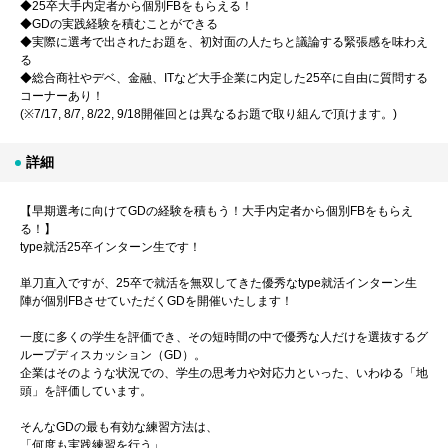
◆25卒大手内定者から個別FBをもらえる！
◆GDの実践経験を積むことができる
◆実際に選考で出されたお題を、初対面の人たちと議論する緊張感を味わえ
る
◆総合商社やデベ、金融、ITなど大手企業に内定した25卒に自由に質問する
コーナーあり！
(※7/17, 8/7, 8/22, 9/18開催回とは異なるお題で取り組んで頂けます。)
詳細
【早期選考に向けてGDの経験を積もう！大手内定者から個別FBをもらえ
る！】
type就活25卒インターン生です！
単刀直入ですが、25卒で就活を無双してきた優秀なtype就活インターン生
陣が個別FBさせていただくGDを開催いたします！
一度に多くの学生を評価でき、その短時間の中で優秀な人だけを選抜するグ
ループディスカッション（GD）。
企業はそのような状況での、学生の思考力や対応力といった、いわゆる「地
頭」を評価しています。
そんなGDの最も有効な練習方法は、
「何度も実践練習を行う」