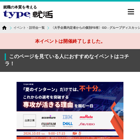
就職の本質を考える
toggl
navig
イベント・説明会一覧
〈大手企業内定者からの個別FB有〉GD - グループディスカッション
本イベントは開催終了しました。
このページを見ている人におすすめなイベントはコチ
ラ！