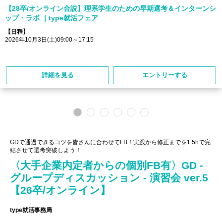
【28卒/オンライン合説】理系学生のための早期選考＆インターンシ
ップ・ラボ ｜type就活フェア
【日程】
2026年10月3日(土)09:00～17:15
詳細を見る
エントリーする
GDで通過できるコツを皆さんに合わせてFB！実践から修正までを1.5hで完
結させて選考突破しよう！
〈大手企業内定者からの個別FB有〉GD -
グループディスカッション - 演習会 ver.5
【26卒/オンライン】
type就活事務局