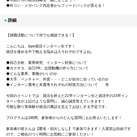
◆年始からの就活戦略を一緒に立てよう！
◆外コン・メガバンク内定者からフィードバックが貰える！
詳細
【就職活動について何でも相談できる！】
こんにちは、type就活インターン生です！
就活を進める中で抱える悩みは人それぞれですよね。
◆自己分析、業界研究、インターン対策について
◆ガクチカ、自己PR、志望動機の作り方について
◆どんな業界、業種がいいのか
◆大手、ベンチャー、外資・・・どこが自分に合っているのか
◆インターン選考と本選考それぞれの対策方法について 等
今回のイベントでは、就活を終えた22卒インターン生と就活中の23卒イン
ターン生が上記のような質問に、誠心誠意答えていきます！
可能な限り実体験や就活の裏話を交えてお話しする予定です。
プログラムは1時間。参加者からのどんな質問にもお答えいたします！
参加者の皆さんは【匿名・顔出しなし】で参加できます！入退室は自由です
ので、ご都合のつく時間にお気軽にご参加ください！