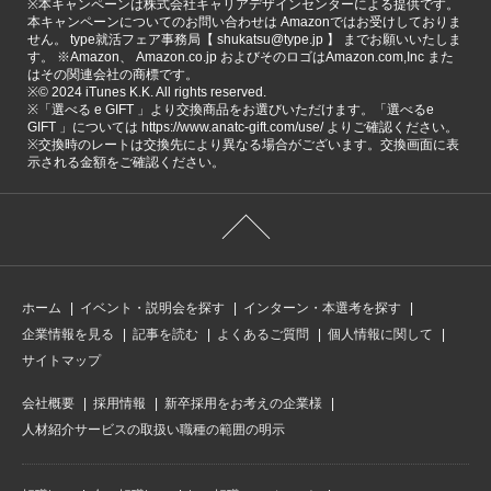
※本キャンペーンは株式会社キャリアデザインセンターによる提供です。
本キャンペーンについてのお問い合わせは Amazonではお受けしておりま
せん。 type就活フェア事務局【 shukatsu@type.jp 】 までお願いいたしま
す。 ※Amazon、 Amazon.co.jp およびそのロゴはAmazon.com,Inc また
はその関連会社の商標です。
※©️ 2024 iTunes K.K. All rights reserved.
※「選べる e GIFT 」より交換商品をお選びいただけます。「選べるe
GIFT 」については https://www.anatc-gift.com/use/ よりご確認ください。
※交換時のレートは交換先により異なる場合がございます。交換画面に表
示される金額をご確認ください。
ホーム
イベント・説明会を探す
インターン・本選考を探す
企業情報を見る
記事を読む
よくあるご質問
個人情報に関して
サイトマップ
会社概要
採用情報
新卒採用をお考えの企業様
人材紹介サービスの取扱い職種の範囲の明示