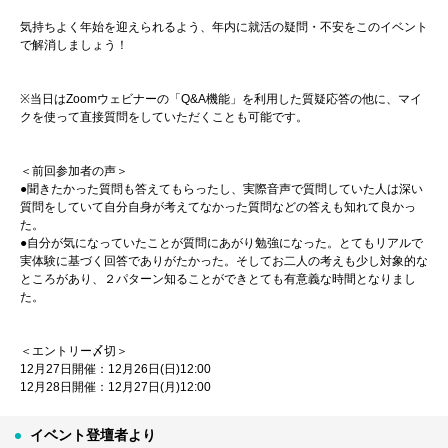
気持ちよく年始を迎えられるよう、年内に就活の疑問・不安をこのイベント
で解消しましょう！
※当日はZoomウェビナーの「Q&A機能」を利用した質疑応答の他に、マイ
クを使って直接質問をしていただくことも可能です。
＜前回参加者の声＞
●聞きたかった質問も答えてもらったし、実際音声で質問していた人は深い
質問をしていて自分自身が考えてなかった質問などの答えも知れて良かっ
た。
●自分が気になっていたことが質問にあがり勉強になった。とてもリアルで
実体験に基づく回答でありがたかった。そしてお二人の考えも少し対象的な
ところがあり、２パターン知ることができとても有意義な時間となりまし
た。
＜エントリー〆切＞
12月27日開催：12月26日(日)12:00
12月28日開催：12月27日(月)12:00
イベント登壇者より