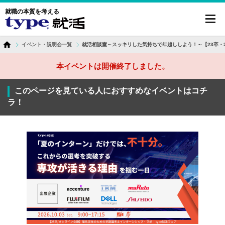
就職の本質を考える
toggl
navig
イベント・説明会一覧
就活相談室～スッキリした気持ちで年越ししよう！～【23卒・2
本イベントは開催終了しました。
このページを見ている人におすすめなイベントはコチ
ラ！