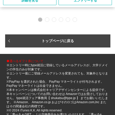
詳細を見る
エントリーする
トップページに戻る
◆選べるギフト券について
※エントリー時にtype就活に登録しているメールアドレスが、大学ドメイ
ンの学生のみが対象です。
※エントリー後にご登録メールアドレスを変更されても、対象外となりま
す。
※PayPay を選択された場合、 PayPay マネーライトが付与されます。
PayPay マネーライトは出金できません。
※本キャンペーンは株式会社キャリアデザインセンターによる提供です。
本キャンペーンについてのお問い合わせは Amazonではお受けしておりま
せん。 type就活フェア事務局【 shukatsu@type.jp 】 までお願いいたしま
す。 ※Amazon、 Amazon.co.jp およびそのロゴはAmazon.com,Inc また
はその関連会社の商標です。
※©️ 2024 iTunes K.K. All rights reserved.
※「選べる e GIFT 」より交換商品をお選びいただけます。「選べるe