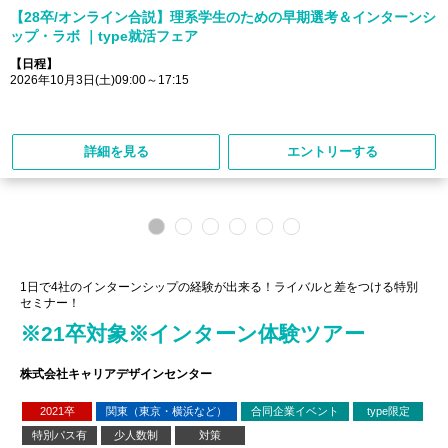
【28卒/オンライン合説】理系学生のための早期選考＆インターンシ
ップ・ラボ ｜type就活フェア
【日程】
2026年10月3日(土)09:00～17:15
詳細を見る
エントリーする
1日で4社のインターンシップの経験が出来る！ライバルと差をつける特別
セミナー！
※21卒対象※インターン体験ツアー
株式会社キャリアデザインセンター
2021卒
関東（東京・横浜など）
合同企業イベント
type限定
特別パス有
少人数制
対策