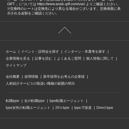
GIFT 」については https://www.anatc-gift.com/use/ よりご確認ください。
※交換時のレートは交換先により異なる場合がございます。交換画面に表
示される金額をご確認ください。
ホーム
イベント・説明会を探す
インターン・本選考を探す
企業情報を見る
記事を読む
よくあるご質問
個人情報に関して
サイトマップ
会社概要
採用情報
新卒採用をお考えの企業様
人材紹介サービスの取扱い職種の範囲の明示
転職type
女の転職type
type転職エージェント
type女性の転職エージェント
20’s type
type IT派遣
Direct type