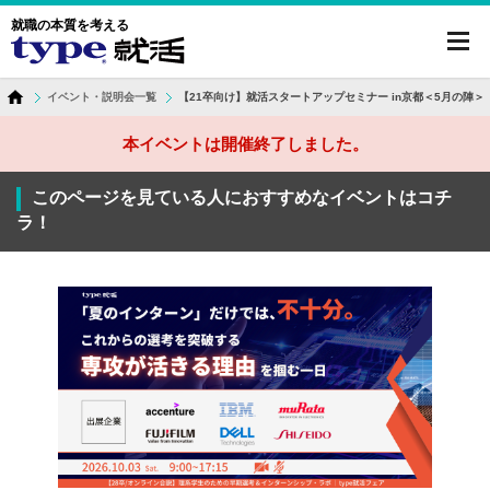
就職の本質を考える
toggl
navig
イベント・説明会一覧
【21卒向け】就活スタートアップセミナー in京都＜5月の陣＞
本イベントは開催終了しました。
このページを見ている人におすすめなイベントはコチ
ラ！