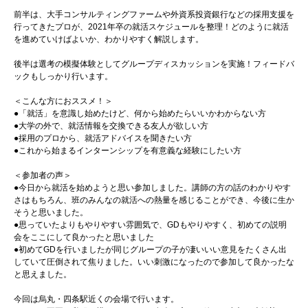
前半は、大手コンサルティングファームや外資系投資銀行などの採用支援を
行ってきたプロが、2021年卒の就活スケジュールを整理！どのように就活
を進めていけばよいか、わかりやすく解説します。
後半は選考の模擬体験としてグループディスカッションを実施！フィードバ
ックもしっかり行います。
＜こんな方におススメ！＞
●「就活」を意識し始めたけど、何から始めたらいいかわからない方
●大学の外で、就活情報を交換できる友人が欲しい方
●採用のプロから、就活アドバイスを聞きたい方
●これから始まるインターンシップを有意義な経験にしたい方
＜参加者の声＞
●今日から就活を始めようと思い参加しました。講師の方の話のわかりやす
さはもちろん、班のみんなの就活への熱量を感じることができ、今後に生か
そうと思いました。
●思っていたよりもやりやすい雰囲気で、GDもやりやすく、初めての説明
会をここにして良かったと思いました
●初めてGDを行いましたが同じグループの子が凄いいい意見をたくさん出
していて圧倒されて焦りました。いい刺激になったので参加して良かったな
と思えました。
今回は烏丸・四条駅近くの会場で行います。