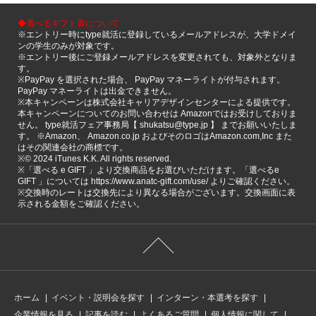
◆選べるギフト券について
※エントリー時にtype就活に登録しているメールアドレスが、大学ドメイ
ンの学生のみが対象です。
※エントリー後にご登録メールアドレスを変更されても、対象外となりま
す。
※PayPay を選択された場合、 PayPay マネーライトが付与されます。
PayPay マネーライトは出金できません。
※本キャンペーンは株式会社キャリアデザインセンターによる提供です。
本キャンペーンについてのお問い合わせは Amazonではお受けしておりま
せん。 type就活フェア事務局【 shukatsu@type.jp 】 までお願いいたしま
す。 ※Amazon、 Amazon.co.jp およびそのロゴはAmazon.com,Inc また
はその関連会社の商標です。
※©️ 2024 iTunes K.K. All rights reserved.
※「選べる e GIFT 」より交換商品をお選びいただけます。「選べるe
GIFT 」については https://www.anatc-gift.com/use/ よりご確認ください。
※交換時のレートは交換先により異なる場合がございます。交換画面に表
示される金額をご確認ください。
ホーム
イベント・説明会を探す
インターン・本選考を探す
企業情報を見る
記事を読む
よくあるご質問
個人情報に関して