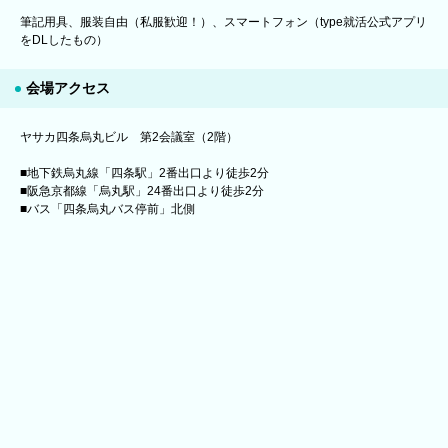
筆記用具、服装自由（私服歓迎！）、スマートフォン（type就活公式アプリ
をDLしたもの）
会場アクセス
ヤサカ四条烏丸ビル 第2会議室（2階）
■地下鉄烏丸線「四条駅」2番出口より徒歩2分
■阪急京都線「烏丸駅」24番出口より徒歩2分
■バス「四条烏丸バス停前」北側