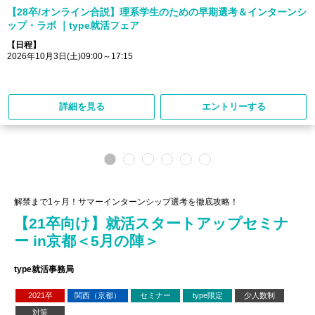
【28卒/オンライン合説】理系学生のための早期選考＆インターンシ
ップ・ラボ ｜type就活フェア
【日程】
2026年10月3日(土)09:00～17:15
詳細を見る
エントリーする
解禁まで1ヶ月！サマーインターンシップ選考を徹底攻略！
【21卒向け】就活スタートアップセミナ
ー in京都＜5月の陣＞
type就活事務局
2021卒
関西（京都）
セミナー
type限定
少人数制
対策