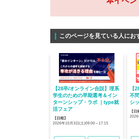
本イベン
このページを見ている人にお
オンライン】人気企業
【28卒/オンライン合説】理系
【2
ける＜OB・OG座
学生のための早期選考＆イン
不
＞type就活フェア
ターンシップ・ラボ ｜type就
シッ
活フェア
【日
(金)10:00～12:45
2026
【日程】
(金)15:00～17:45
2026年10月3日(土)09:00～17:15