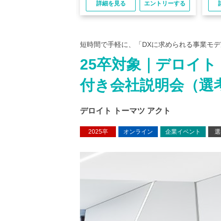
る
エントリーする
詳細を見る
エントリーする
短時間で手軽に、「DXに求められる事業モ
25卒対象｜デロイト
付き会社説明会（選考
デロイト トーマツ アクト
2025卒
オンライン
企業イベント
選