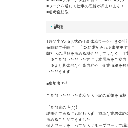
■ワークを通じて仕事の理解が深まります！
■選考直結型
詳細
1時間半/Web形式の仕事体感ワーク付き会社
短時間で手軽に、「DXに求められる事業モ
弊社への理解を深める機会だけではなく、I
※ご参加いただいた方には本選考をご案内
※より具体的な仕事内容や、企業情報を知り
いただきます。
■参加者の声
￣￣￣￣￣￣￣￣￣￣￣￣￣￣￣￣
ご参加いただいた皆様から下記の感想を頂戴
【参加者の声(1)】
説明会であるにも関わらず、簡単な業務体験
深めることができました。
個人ワークを行ってからグループワークで議