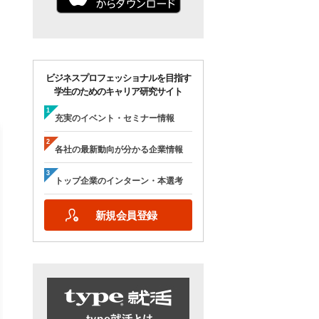
ビジネスプロフェッショナルを目指す
学生のためのキャリア研究サイト
充実のイベント・セミナー情報
各社の最新動向が分かる企業情報
トップ企業のインターン・本選考
【28卒/オンライン合説】エン
【28卒/オンライン】人
新規会員登録
ジニア志望者のための早期選
の本音が聞ける＜理系学
考＆インターンシップ・ラボ
ためのOB・OG座談会＞ty
｜type就活フェア
就活フェア
【日程】
【日程】
2026年10月24日(土)09:00～17:15
2026年9月19日(土)10:00～12:45
2026年9月19日(土)15:00～17:45