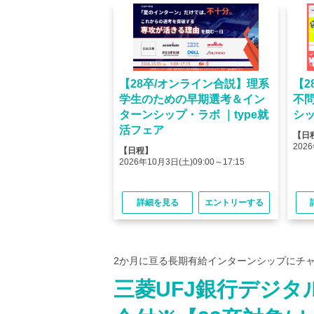
オンライン】人気企業
【28卒/オンライン合説】理系
【2
ける＜OB・OG座
学生のための早期選考＆イン
不
＞type就活フェア
ターンシップ・ラボ ｜type就
シッ
活フェア
【日
(金)10:00～12:45
2026
【日程】
(金)15:00～17:45
2026年10月3日(土)09:00～17:15
る
エントリーする
詳細を見る
エントリーする
2か月に亘る長期有給インターンシップにチ
三菱UFJ銀行デジ