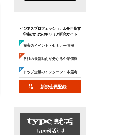
ビジネスプロフェッショナルを目指す
学生のためのキャリア研究サイト
【28卒/オンライン合説】エン
【28卒/オンライン】人
ジニア志望者のための早期選
の本音が聞ける＜理系学
充実のイベント・セミナー情報
考＆インターンシップ・ラボ
ためのOB・OG座談会＞ty
｜type就活フェア
就活フェア
各社の最新動向が分かる企業情報
【日程】
【日程】
2026年10月24日(土)09:00～17:15
2026年9月19日(土)10:00～12:45
トップ企業のインターン・本選考
2026年9月19日(土)15:00～17:45
新規会員登録
詳細を見る
エントリーする
詳細を見る
エントリー