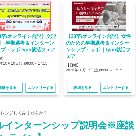
8卒/オンライン合説】文理
【28卒/オンライン合説】女性
問｜早期選考＆インターン
のための早期選考＆インター
プ・ラボ type就活フェア
ンシップ・ラボ ｜type就活フ
ェア
程】
年10月10日(土)09:00～17:15
【日程】
2026年10月17日(土)09:00～17:15
詳細を見る
エントリーする
詳細を見る
エントリーする
ャレンジしてみませんか？
タルインターンシップ説明会※座談