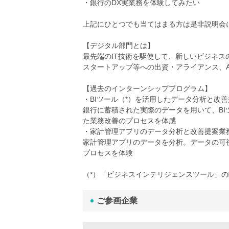
・銀行のDX実業務を体験してみたい
上記にひとつでも当てはまる方は是非説明会
【デジタル部門とは】
最先端のIT技術を駆使して、新しいビジネ
スタートアップ等への出資・アライアンス、
【過去のインターンシッププログラム】
・BIツール（*）を活用したデータ分析と改
銀行に蓄積された実際のデータを用いて、B
た業務改善のプロセスを体感
・家計管理アプリのデータ分析と改善提案業
家計管理アプリのデータを分析。データの可
プロセスを体験
（*）「ビジネスインテリジェンスツール」
ご参画企業