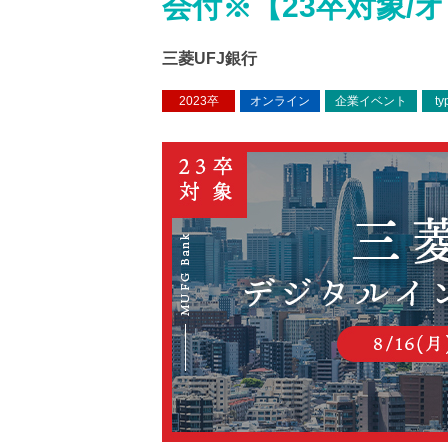
会付※【23卒対象/
三菱UFJ銀行
2023卒
オンライン
企業イベント
t