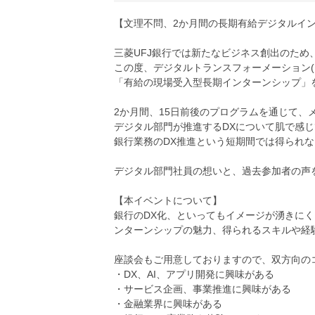
【文理不問、2か月間の長期有給デジタルイ
三菱UFJ銀行では新たなビジネス創出のため
この度、デジタルトランスフォーメーション(
「有給の現場受入型長期インターンシップ」
2か月間、15日前後のプログラムを通じて、
デジタル部門が推進するDXについて肌で感
銀行業務のDX推進という短期間では得られ
デジタル部門社員の想いと、過去参加者の声
【本イベントについて】
銀行のDX化、といってもイメージが湧きに
ンターンシップの魅力、得られるスキルや経
座談会もご用意しておりますので、双方向の
・DX、AI、アプリ開発に興味がある
・サービス企画、事業推進に興味がある
・金融業界に興味がある