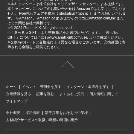
※本キャンペーンは株式会社キャリアデザインセンターによる提供です。
本キャンペーンについてのお問い合わせは Amazonではお受けしておりま
せん。 type就活フェア事務局【 shukatsu@type.jp 】 までお願いいたしま
す。 ※Amazon、 Amazon.co.jp およびそのロゴはAmazon.com,Inc また
はその関連会社の商標です。
※©️ 2024 iTunes K.K. All rights reserved.
※「選べる e GIFT 」より交換商品をお選びいただけます。「選べるe
GIFT 」については https://www.anatc-gift.com/use/ よりご確認ください。
※交換時のレートは交換先により異なる場合がございます。交換画面に表
示される金額をご確認ください。
ホーム
イベント・説明会を探す
インターン・本選考を探す
企業情報を見る
記事を読む
よくあるご質問
個人情報に関して
サイトマップ
会社概要
採用情報
新卒採用をお考えの企業様
人材紹介サービスの取扱い職種の範囲の明示