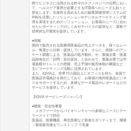
間でビジネスに活用される昨今のテクノロジーの分野におい
て、ヘルスケア業界が必要とするIT環境へのニーズも刻々と
変化します。生産性を高めるための顧客関連管理システム(C
RM)を活用したソリューションやデジタルマーケティング管
理を実現するためのソリューション、お客様のニーズに合わ
せたレポーティングのしくみやデバイスの提供など、柔軟で
効率的なIT環境を提供しています。
●情報
国内で販売される医療用医薬品の売上データを、様々なレベ
ル・角度から分析・提供しています。さらに、医師へのアン
ケート調査による「医薬品の処方動向」や、製薬企業・医薬
品卸各社の「訪問・宣伝状況」と合わせて、製薬企業では市
場規模やトレンドの把握、売上予測や販売体制の構築など、
主にマーケティング活動に活用されています。
また、IQVIAは、世界70カ国以上にオフィスを持ち、各国で
医薬品市場統計を発行しており、お客様の海外医薬品ビジネ
スをサポートするため、多様なデータ製品やレポートなどの
サービスを提供しています。
【IQVIA サービシーズジャパン】
●開発・安全性事業
・メガファーマからバイオベンチャーの多様なニーズにテー
ラーメイドで対応
医薬品、医療機器、再生医療など新規モダリティまで、開発
～製造販売後をワンストップ で支援