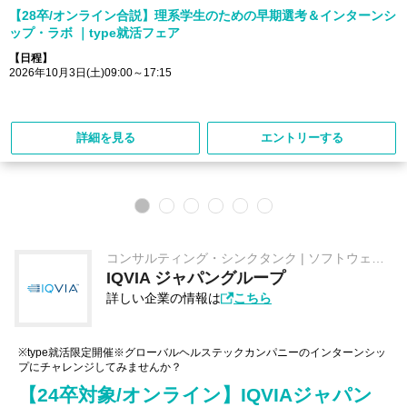
【28卒/オンライン合説】理系学生のための早期選考＆インターンシ
ップ・ラボ ｜type就活フェア
【日程】
2026年10月3日(土)09:00～17:15
詳細を見る
エントリーする
コンサルティング・シンクタンク | ソフトウェ
ア・情報処理 | 医薬品
IQVIA ジャパングループ
詳しい企業の情報は
こちら
※type就活限定開催※グローバルヘルステックカンパニーのインターンシッ
プにチャレンジしてみませんか？
【24卒対象/オンライン】IQVIAジャパン