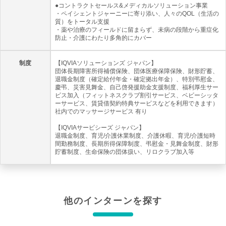
●コントラクトセールス&メディカルソリューション事業
・ペイシェントジャーニーに寄り添い、人々のQOL（生活の
質）をトータル支援
・薬や治療のフィールドに留まらず、未病の段階から重症化
防止・介護にわたり多角的にカバー
制度
【IQVIAソリューションズ ジャパン】
団体長期障害所得補償保険、団体医療保障保険、財形貯蓄、
退職金制度（確定給付年金・確定拠出年金）、特別弔慰金、
慶弔、災害見舞金、自己啓発援助金支援制度、福利厚生サー
ビス加入（フィットネスクラブ割引サービス、ベビーシッタ
ーサービス、賃貸借契約特典サービスなどを利用できます）
社内でのマッサージサービス 有り
【IQVIAサービシーズ ジャパン】
退職金制度、育児/介護休業制度、介護休暇、育児/介護短時
間勤務制度、長期所得保障制度、弔慰金・見舞金制度、財形
貯蓄制度、生命保険の団体扱い、リロクラブ加入等
他のインターンを探す