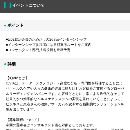
イベントについて
ポイント
■type就活会員のためだけの2daysインターンシップ
■インターンシップ参加者には早期選考ルートをご案内
■コンサルタント部門担当役員も登壇予定
詳細
【IQVIAとは】
IQVIAは、データ・テクノロジー・高度な分析・専門性を駆使することによ
り、ヘルスケアや人々の健康の進展に取り組むお客様をご支援するグローバ
ルリーディングカンパニーです。お客様とともに、常により近代的なそして
効果的かつ効率的なヘルスケアシステムの実現を重ねていくことによって、
ビジネスと患者さんの治療アウトカムを変革する画期的なソリューションを
生み出しています。
【募集職種について】
今回の選考会はコンサルタント職を対象としております。