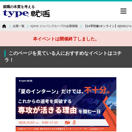
就職の本質を考える
toggl
navig
企業一覧
IQVIA ジャパングループの企業情報
【24卒対象/オンライン】IQVIA
本イベントは開催終了しました。
このページを見ている人におすすめなイベントはコチ
ラ！