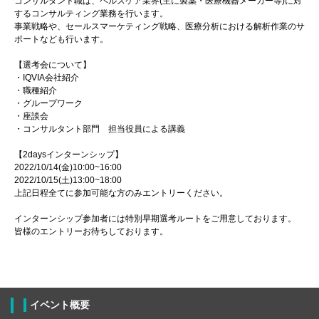
コンサルタント職は、ヘルスケア業界(主に製薬・医療機器メーカー等)に対
するコンサルティング業務を行います。
事業戦略や、セールスマーケティング戦略、医療分析における解析作業のサ
ポートなども行います。
【選考会について】
・IQVIA会社紹介
・職種紹介
・グループワーク
・座談会
・コンサルタント部門 担当役員による講義
【2daysインターンシップ】
2022/10/14(金)10:00~16:00
2022/10/15(土)13:00~18:00
上記日程全てに参加可能な方のみエントリーください。
インターンシップ参加者には特別早期選考ルートをご用意しております。
皆様のエントリーお待ちしております。
イベント概要