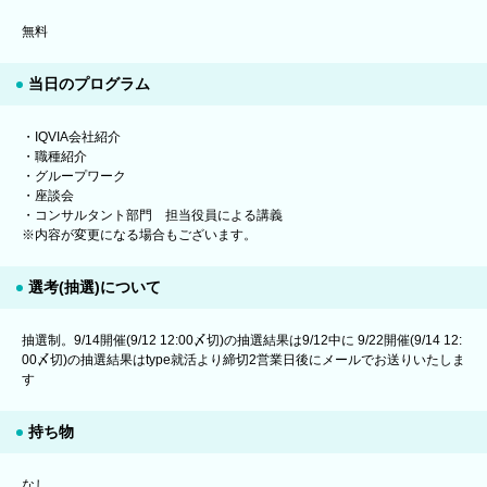
無料
当日のプログラム
・IQVIA会社紹介
・職種紹介
・グループワーク
・座談会
・コンサルタント部門 担当役員による講義
※内容が変更になる場合もございます。
選考(抽選)について
抽選制。9/14開催(9/12 12:00〆切)の抽選結果は9/12中に 9/22開催(9/14 12:
00〆切)の抽選結果はtype就活より締切2営業日後にメールでお送りいたしま
す
持ち物
なし