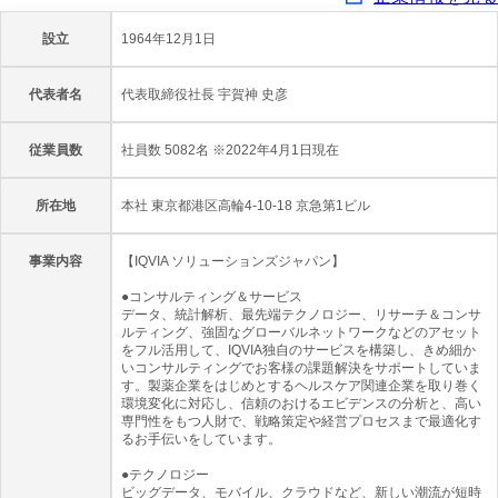
設立
1964年12月1日
代表者名
代表取締役社長 宇賀神 史彦
従業員数
社員数 5082名 ※2022年4月1日現在
所在地
本社 東京都港区高輪4-10-18 京急第1ビル
事業内容
【IQVIA ソリューションズジャパン】
●コンサルティング＆サービス
データ、統計解析、最先端テクノロジー、リサーチ＆コンサ
ルティング、強固なグローバルネットワークなどのアセット
をフル活用して、IQVIA独自のサービスを構築し、きめ細か
いコンサルティングでお客様の課題解決をサポートしていま
す。製薬企業をはじめとするヘルスケア関連企業を取り巻く
環境変化に対応し、信頼のおけるエビデンスの分析と、高い
専門性をもつ人財で、戦略策定や経営プロセスまで最適化す
るお手伝いをしています。
●テクノロジー
ビッグデータ、モバイル、クラウドなど、新しい潮流が短時