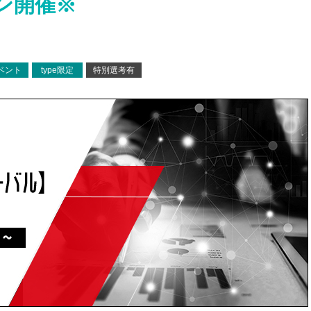
ン開催※
ベント
type限定
特別選考有