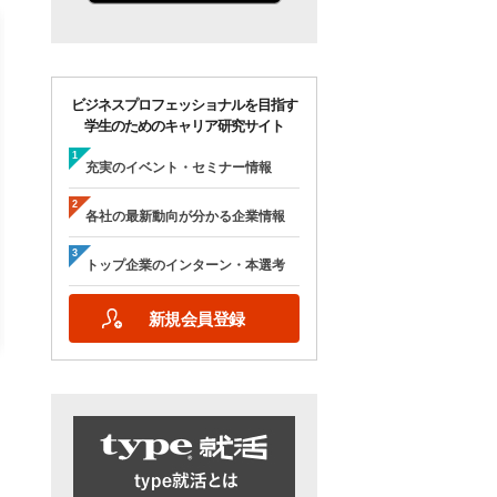
ビジネスプロフェッショナルを目指す
学生のためのキャリア研究サイト
【28卒/オンライン合説】エン
【28卒/オンライン】人
ジニア志望者のための早期選
の本音が聞ける＜理系学
充実のイベント・セミナー情報
考＆インターンシップ・ラボ
ためのOB・OG座談会＞ty
｜type就活フェア
就活フェア
各社の最新動向が分かる企業情報
【日程】
【日程】
2026年10月24日(土)09:00～17:15
2026年9月19日(土)10:00～12:45
トップ企業のインターン・本選考
2026年9月19日(土)15:00～17:45
新規会員登録
詳細を見る
エントリーする
詳細を見る
エントリー