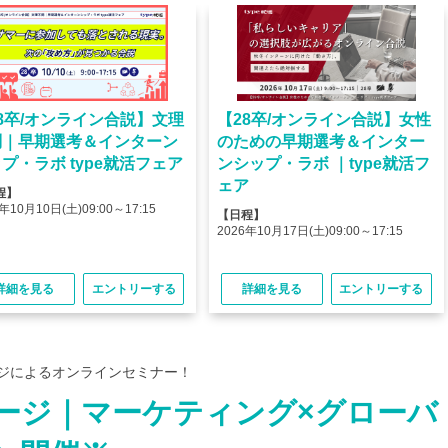
8卒/オンライン合説】文理
【28卒/オンライン合説】女性
問｜早期選考＆インターン
のための早期選考＆インター
プ・ラボ type就活フェア
ンシップ・ラボ ｜type就活フ
ェア
程】
年10月10日(土)09:00～17:15
【日程】
2026年10月17日(土)09:00～17:15
詳細を見る
エントリーする
詳細を見る
エントリーする
ージによるオンラインセミナー！
テージ｜マーケティング×グローバ