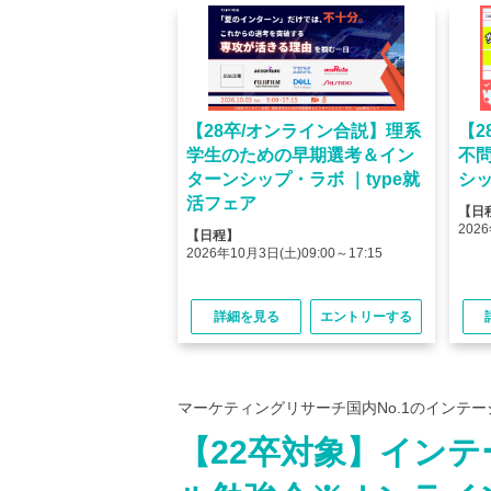
オンライン】人気企業
【28卒/オンライン合説】理系
【2
ける＜OB・OG座
学生のための早期選考＆イン
不
＞type就活フェア
ターンシップ・ラボ ｜type就
シッ
活フェア
【日
(金)10:00～12:45
2026
【日程】
(金)15:00～17:45
2026年10月3日(土)09:00～17:15
る
エントリーする
詳細を見る
エントリーする
マーケティングリサーチ国内No.1のインテ
【22卒対象】イン