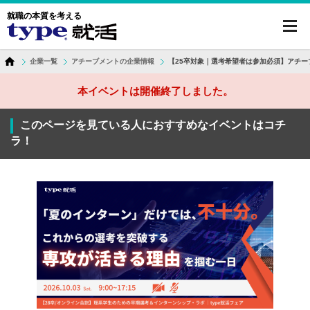
就職の本質を考える
toggl
navig
企業一覧
アチーブメントの企業情報
【25卒対象｜選考希望者は参加必須】アチー
本イベントは開催終了しました。
このページを見ている人におすすめなイベントはコチ
ラ！