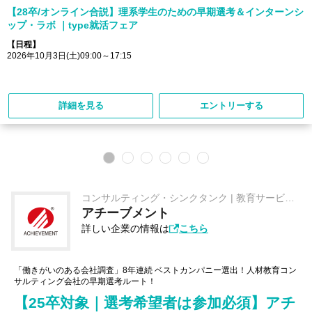
【28卒/オンライン合説】理系学生のための早期選考＆インターンシ
ップ・ラボ ｜type就活フェア
【日程】
2026年10月3日(土)09:00～17:15
詳細を見る
エントリーする
コンサルティング・シンクタンク | 教育サービス |
人材
アチーブメント
詳しい企業の情報は
こちら
「働きがいのある会社調査」8年連続 ベストカンパニー選出！人材教育コン
サルティング会社の早期選考ルート！
【25卒対象｜選考希望者は参加必須】アチ