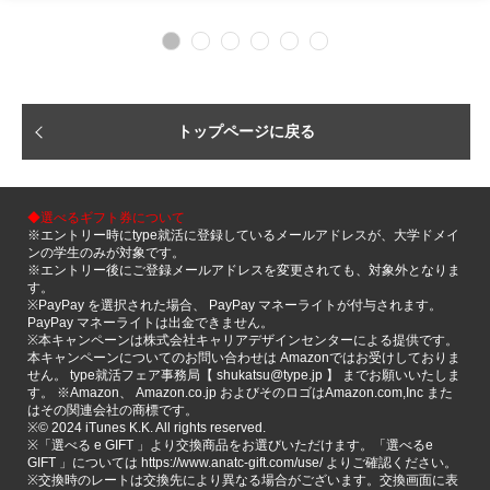
トップページに戻る
◆選べるギフト券について
※エントリー時にtype就活に登録しているメールアドレスが、大学ドメイ
ンの学生のみが対象です。
※エントリー後にご登録メールアドレスを変更されても、対象外となりま
す。
※PayPay を選択された場合、 PayPay マネーライトが付与されます。
PayPay マネーライトは出金できません。
※本キャンペーンは株式会社キャリアデザインセンターによる提供です。
本キャンペーンについてのお問い合わせは Amazonではお受けしておりま
せん。 type就活フェア事務局【 shukatsu@type.jp 】 までお願いいたしま
す。 ※Amazon、 Amazon.co.jp およびそのロゴはAmazon.com,Inc また
はその関連会社の商標です。
※©️ 2024 iTunes K.K. All rights reserved.
※「選べる e GIFT 」より交換商品をお選びいただけます。「選べるe
GIFT 」については https://www.anatc-gift.com/use/ よりご確認ください。
※交換時のレートは交換先により異なる場合がございます。交換画面に表