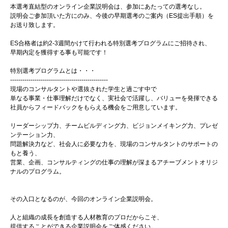
本選考直結型のオンライン企業説明会は、参加にあたっての選考なし。
説明会ご参加頂いた方にのみ、今後の早期選考のご案内（ES提出手順）を
お送り致します。
ES合格者は約2-3週間かけて行われる特別選考プログラムにご招待され、
早期内定を獲得する事も可能です！
特別選考プログラムとは・・・
------------------------------------------------
現場のコンサルタントや選抜された学生と過ごす中で
単なる事業・仕事理解だけでなく、実社会で活躍し、バリューを発揮できる
社員からフィードバックをもらえる機会をご用意しています。
リーダーシップ力、チームビルディング力、ビジョンメイキング力、プレゼ
ンテーション力、
問題解決力など、社会人に必要な力を、現場のコンサルタントのサポートの
もと養う、
営業、企画、コンサルティングの仕事の理解が深まるアチーブメントオリジ
ナルのプログラム。
その入口となるのが、今回のオンライン企業説明会。
人と組織の成長を創造する人材教育のプロだからこそ、
提供することができる企業説明会をご体感ください。