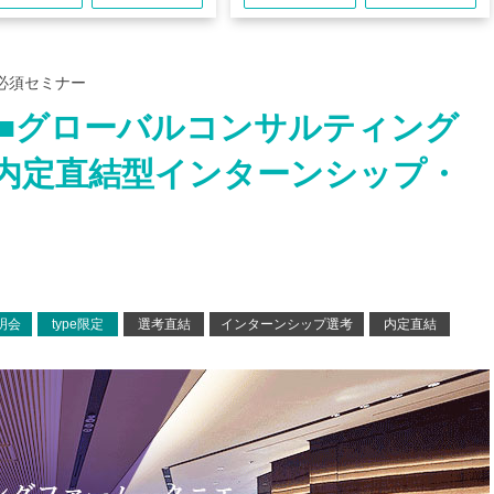
必須セミナー
催■グローバルコンサルティング
内定直結型インターンシップ・
明会
type限定
選考直結
インターンシップ選考
内定直結