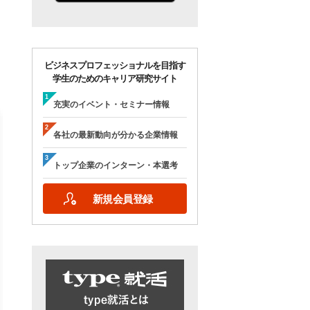
ビジネスプロフェッショナルを目指す
学生のためのキャリア研究サイト
充実のイベント・セミナー情報
各社の最新動向が分かる企業情報
トップ企業のインターン・本選考
【28卒/オンライン合説】エン
【28卒/オンライン】人
新規会員登録
ジニア志望者のための早期選
の本音が聞ける＜理系学
考＆インターンシップ・ラボ
ためのOB・OG座談会＞ty
｜type就活フェア
就活フェア
【日程】
【日程】
2026年10月24日(土)09:00～17:15
2026年9月19日(土)10:00～12:45
2026年9月19日(土)15:00～17:45
詳細を見る
エントリーする
詳細を見る
エントリー