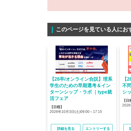
このページを見ている人にお
オンライン】人気企業
【28卒/オンライン合説】理系
【2
ける＜OB・OG座
学生のための早期選考＆イン
不
＞type就活フェア
ターンシップ・ラボ ｜type就
シッ
活フェア
【日
(金)10:00～12:45
2026
【日程】
(金)15:00～17:45
2026年10月3日(土)09:00～17:15
る
エントリーする
詳細を見る
エントリーする