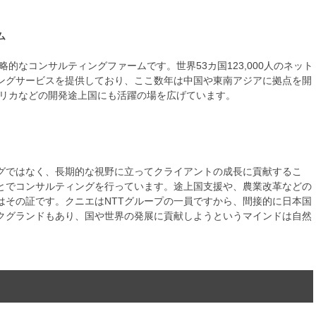
ム
略的なコンサルティングファームです。世界53カ国123,000人のネット
ングサービスを提供しており、ここ数年は中国や東南アジアに拠点を開
フリカなどの開発途上国にも活躍の場を広げています。
グではなく、長期的な視野に立ってクライアントの成長に貢献するこ
とでコンサルティングを行っています。途上国支援や、農業改革などの
はその証です。クニエはNTTグループの一員ですから、間接的に日本国
クグランドもあり、国や世界の発展に貢献しようというマインドは自然