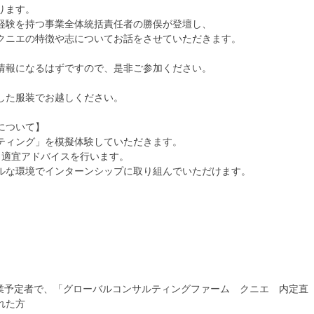
ります。
経験を持つ事業全体統括責任者の勝俣が登壇し、
クニエの特徴や志についてお話をさせていただきます。
情報になるはずですので、是非ご参加ください。
した服装でお越しください。
について】
ティング」を模擬体験していただきます。
、適宜アドバイスを行います。
ルな環境でインターンシップに取り組んでいただけます。
）
）
卒業予定者で、「グローバルコンサルティングファーム クニエ 内定直
れた方