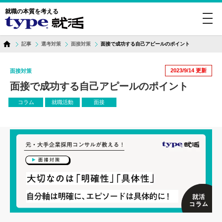
就職の本質を考える
toggl
navig
記事
選考対策
面接対策
面接で成功する自己アピールのポイント
2023/9/14
更新
面接対策
面接で成功する自己アピールのポイント
コラム
就職活動
面接