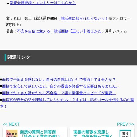
→
新規会員登録・エントリーはこちらから
文：丸山 智士（就活系Twitter：
就活生に知られたくないっ！
※フォロワー
8万以上）
著書：
不安を自信に変える！就活面接【正しい】答えかた
／秀和システム
関連リンク
■
面接で手応えを感じない。自分の自慢話ばかりで失敗してませんか？
■
面接で安心して欲しいこと。自分の過去を誇張する必要はありません。
■
面接でたくさん話せたのに不合格！？話す情報量とスピードが重要！
■
面接官が自分の話を理解していないかも！？まずは、話のゴールを伝えるのが基
本！
<< NEXT
PREV >>
面接の質問と回答例
面接の緊張を克服し
「社会人と学生の違い
て、自信を持って輝く