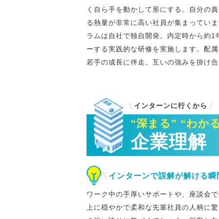
く自ら手を動かして形にする。自分の責
る熱量が非常に高い社員が集まっていま
ラムは自社で独自開発。内定時から約1
ーする実践的な研修を実施します。配属
若手の成長に伴走。互いの強みを掛け合
インターンに行くから
“深まる” “わかる
企業理解
インターンで誤解が解ける瞬
ワーク中の手厚いサポートや、座談会で
上に穏やかで柔和な先輩社員の人柄に驚