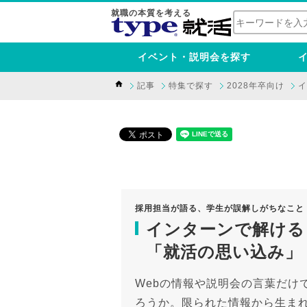
就職の本質を考える
イベント・説明会を探す
記事
特集で探す
2028年卒向け
イ
採用担当が語る、学生が誤解しがちなこと
インターンで解ける
「就活の思い込み」
Webの情報や説明会の言葉だけ
ろうか。限られた情報から生ま