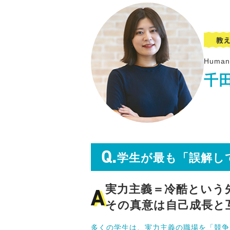
Human 
千
Q.
学生が最も「誤解し
A
実力主義＝冷酷という
その真意は自己成長と
多くの学生は、実力主義の職場を「競争