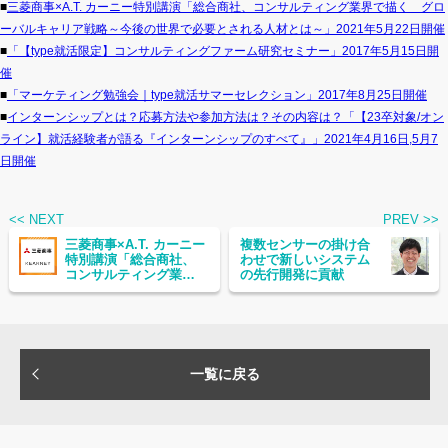
■
三菱商事×A.T. カーニー特別講演「総合商社、コンサルティング業界で描く グロ
ーバルキャリア戦略～今後の世界で必要とされる人材とは～」2021年5月22日開催
■
「【type就活限定】コンサルティングファーム研究セミナー」2017年5月15日開
催
■
「マーケティング勉強会｜type就活サマーセレクション」2017年8月25日開催
■
インターンシップとは？応募方法や参加方法は？その内容は？「【23卒対象/オン
ライン】就活経験者が語る『インターンシップのすべて』」2021年4月16日,5月7
日開催
<< NEXT
PREV >>
三菱商事×A.T. カーニー
複数センサーの掛け合
特別講演「総合商社、
わせで新しいシステム
コンサルティング業界
の先行開発に貢献
で描く グローバルキ
ャリア戦略～今後の世
界で必要とされる人材
とは～」2021年5月22日
開催
一覧に戻る