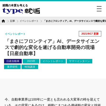
就職の本質を考える
toggl
navig
記事
イベントレポート
「まさにフロンティア」AI、データサイエンスで劇的な変
2021/9/17
更新
イベントレポート
「まさにフロンティア」AI、データサイエン
スで劇的な変化を遂げる自動車開発の現場
【日産自動車】
日産自動車
2023卒
イベントレポート
サマーインターン
業界研究
特別講演
今、自動車業界は100年に一度とも言われる大変革の時を迎えて
いる。その背景にあるのは、移動にまつわる価値観の変化と技術