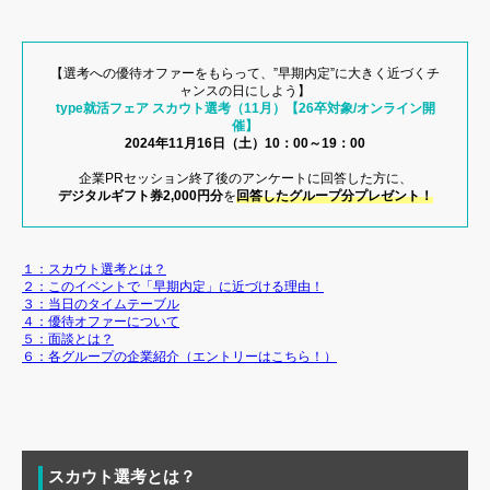
【選考への優待オファーをもらって、”早期内定”に大きく近づくチ
ャンスの日にしよう】
type就活フェア スカウト選考（11月）【26卒対象/オンライン開
催】
2024年11月16日（土）10：00～19：00
企業PRセッション終了後のアンケートに回答した方に、
デジタルギフト券2,000円分
を
回答したグループ分プレゼント！
１：スカウト選考とは？
２：このイベントで「早期内定」に近づける理由！
３：当日のタイムテーブル
４：優待オファーについて
５：面談とは？
６：各グループの企業紹介（エントリーはこちら！）
スカウト選考とは？