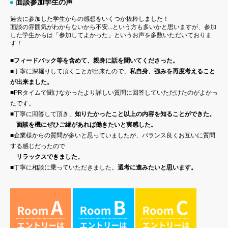
面談参加学生の声
過去に参加した学生からの感想をいくつか抜粋しました！
面談の雰囲気がわからないから不安...という方も多いかと思いますが、参加
した学生からは「参加してよかった」というお声を多数いただいておりま
す！
■
フィードバック等を含めて、親身に話を聞いてくださった。
■
丁寧に深堀りして頂くことが出来たので、
私自身、強みを再度考えること
が出来ました。
■
PRタイムで聞けなかったより詳しい質問に回答していただけたのがよかっ
たです。
■
丁寧に回答して頂き、
知りたかったこと以上の内容を知ることができた。
面談を機にぜひご縁があれば働きたいと実感した。
■
企業様からの質問が多いと思っていましたが、バランス良くお互いに質問
する感じだったので
リラックスできました。
■
丁寧に相談に乗っていただきました。
選考に進みたいと思います。