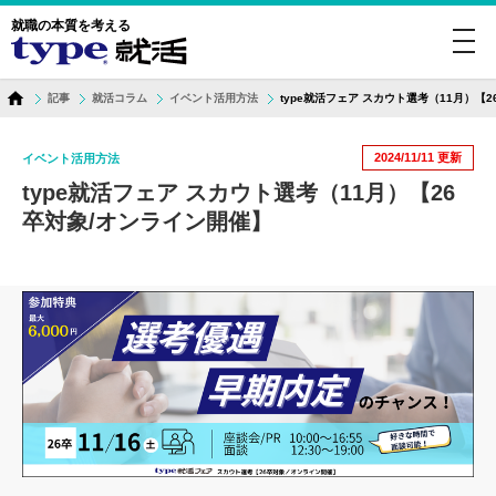
就職の本質を考える
toggl
navig
記事
就活コラム
イベント活用方法
type就活フェア スカウト選考（11月）【
2024/11/11
更新
イベント活用方法
type就活フェア スカウト選考（11月）【26
卒対象/オンライン開催】