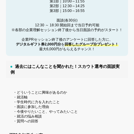
第1部｜10:00～11:55
第2部｜12:30～14:25
第3部｜15:00～16:55
面談(各30分)
12:30 ～ 18:30 開始回まで当日予約可能
※各部の企業理解セッション終了後から当日面談の予約がスタート！
企業PRセッション終了後のアンケートに回答した方に、
デジタルギフト券2,000円分
を
回答したグループ分プレゼント！
最大6,000円がもらえるチャンス！
過去にはこんなことを聞かれた！スカウト選考の面談実
例
・どういうことに興味があるのか
・就活軸
・学生時代に力を入れたこと
・面談に参加した理由
・今後やりたいこと、やってみたいこと
・就活の悩み相談
・質問への回答