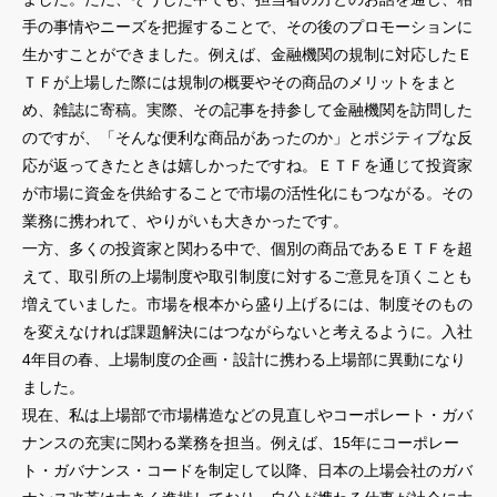
手の事情やニーズを把握することで、その後のプロモーションに
生かすことができました。例えば、金融機関の規制に対応したＥ
ＴＦが上場した際には規制の概要やその商品のメリットをまと
め、雑誌に寄稿。実際、その記事を持参して金融機関を訪問した
のですが、「そんな便利な商品があったのか」とポジティブな反
応が返ってきたときは嬉しかったですね。ＥＴＦを通じて投資家
が市場に資金を供給することで市場の活性化にもつながる。その
業務に携われて、やりがいも大きかったです。
一方、多くの投資家と関わる中で、個別の商品であるＥＴＦを超
えて、取引所の上場制度や取引制度に対するご意見を頂くことも
増えていました。市場を根本から盛り上げるには、制度そのもの
を変えなければ課題解決にはつながらないと考えるように。入社
4年目の春、上場制度の企画・設計に携わる上場部に異動になり
ました。
現在、私は上場部で市場構造などの見直しやコーポレート・ガバ
ナンスの充実に関わる業務を担当。例えば、15年にコーポレー
ト・ガバナンス・コードを制定して以降、日本の上場会社のガバ