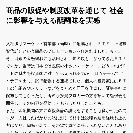
商品の販促や制度改革を通じて 社会
に影響を与える醍醐味を実感
入社後はマーケット営業部（当時）に配属され、ＥＴＦ（上場投
資信託）という商品のプロモーションを任されました。今でこ
そ、日銀の金融緩和にも活用され、知名度も上がってきたＥＴＦ
ですが、当時は日本では規模の小さいマーケット。どうすればＥ
ＴＦの魅力を投資家に対して伝えられるのか、 日々チームでア
イデアを出し、試行錯誤する連続でした。個人の投資家にはＥＴ
Ｆの仕組みやメリットなどをまとめた冊子を作成し、証券会社に
配布してもらったり、著名な投資ブロガーの方を招いて勉強会を
開催し、その内容を発信してもらったりしたことも。
また、金融機関の方に直接商品の説明をすることも多かったので
すが、入社したばかりの私に対して相手は役職も運用経験も上の
方ばかり。知識不足で、その場で質問に答えられないこともあり
ました。ただ、そうした中でも、担当者の方とのお話を通じ、相