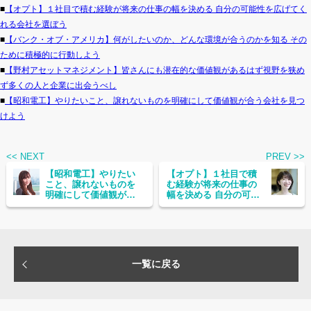
■
【オプト】１社目で積む経験が将来の仕事の幅を決める 自分の可能性を広げてく
れる会社を選ぼう
■
【バンク・オブ・アメリカ】何がしたいのか、どんな環境が合うのかを知る その
ために積極的に行動しよう
■
【野村アセットマネジメント】皆さんにも潜在的な価値観があるはず視野を狭め
ず多くの人と企業に出会うべし
■
【昭和電工】やりたいこと、譲れないものを明確にして価値観が合う会社を見つ
けよう
<< NEXT
PREV >>
【昭和電工】やりたい
【オプト】１社目で積
こと、譲れないものを
む経験が将来の仕事の
明確にして価値観が合
幅を決める 自分の可能
う会社を見つけよう
性を広げてくれる会社
を選ぼう
一覧に戻る