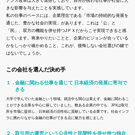
ナンス改革は大きく進捗しており、自分が携わる仕事が社会に大
きな影響を与えたことを実感しています。
私の仕事のベースには、企業理念である「市場の持続的な発展を
通じた、豊かな社会の実現」があります。これは「公」と
「民」、双方の機能を併せ持つJＰＸだからこそ実現できると感
じています。将来やりたいことと、企業のビジョンが合っている
かをしっかり確かめること。これが、後悔しない会社選びの鍵で
はないでしょうか。
この会社を選んだ決め手
金融に関わる仕事を通じて 日本経済の発展に寄与で
きる
大学で学んでいた金融という領域。就活中も関心は衰えず、金融に関わるこ
とができる企業を中心に探していました。数ある企業の中でも、JPXは取引
所を市場に提供し、日本経済の活性化に貢献している企業です。社会インフ
ラに携わりながら金融の仕事ができる点に魅力を感じました
取引所の運営という公共性と民間性を併せ持つ独自