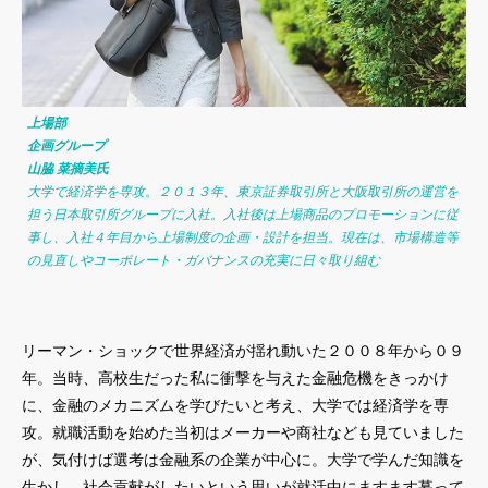
上場部
企画グループ
山脇 菜摘美氏
大学で経済学を専攻。２０１３年、東京証券取引所と大阪取引所の運営を
担う日本取引所グループに入社。入社後は上場商品のプロモーションに従
事し、入社４年目から上場制度の企画・設計を担当。現在は、市場構造等
の見直しやコーポレート・ガバナンスの充実に日々取り組む
リーマン・ショックで世界経済が揺れ動いた２００８年から０９
年。当時、高校生だった私に衝撃を与えた金融危機をきっかけ
に、金融のメカニズムを学びたいと考え、大学では経済学を専
攻。就職活動を始めた当初はメーカーや商社なども見ていました
が、気付けば選考は金融系の企業が中心に。大学で学んだ知識を
生かし、社会貢献がしたいという思いが就活中にますます募って