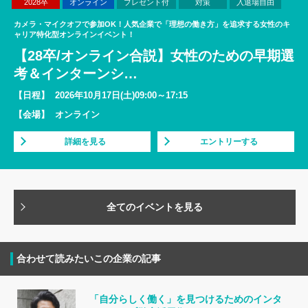
2028卒
オンライン
プレゼント付
対策
入退場自由
カメラ・マイクオフで参加OK！人気企業で「理想の働き方」を追求する女性のキ
ャリア特化型オンラインイベント！
【28卒/オンライン合説】女性のための早期選
考＆インターンシ
…
【日程】
2026年10月17日(土)09:00～17:15
【会場】
オンライン
詳細を見る
エントリーする
全てのイベントを見る
合わせて読みたいこの企業の記事
「自分らしく働く」を見つけるためのインタ