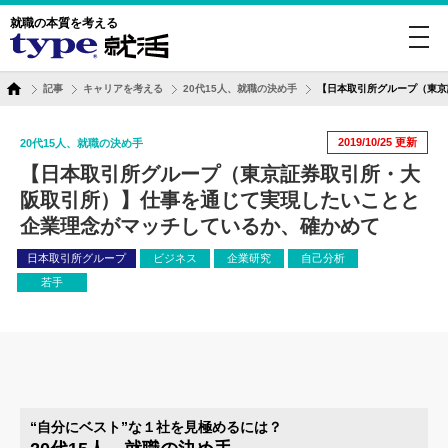
就職の本質を考える
toggl
navig
記事
キャリアを考える
20代15人、就職の決め手
【日本取引所グループ（東京
2019/10/25
更新
20代15人、就職の決め手
【日本取引所グループ（東京証券取引所・大
阪取引所）】仕事を通じて実現したいことと
企業理念がマッチしているか、確かめて
日本取引所グループ
ビジネス
企業研究
自己分析
若手
“自分にベスト”な１社を見極めるには？