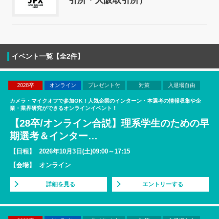
引所・大阪取引所）
イベント一覧【全2件】
2028卒
オンライン
プレゼント付
対策
入退場自由
カメラ・マイクオフで参加OK！人気企業のインターン・本選考の情報収集や企
業・業界研究ができるオンラインイベント！
【28卒/オンライン合説】理系学生のための早
期選考＆インター
…
【日程】
2026年10月3日(土)09:00～17:15
【会場】
オンライン
詳細を見る
エントリーする