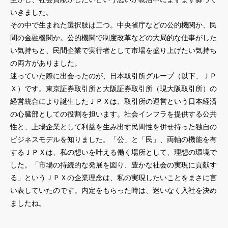
いきました。
その中で生まれた選択肢は二つ。中央省庁などの公的機関か、民
間の金融機関か。公的機関で制度改革などの大局的な仕事がした
い気持ちと、民間企業で実行者として市場を盛り上げたい気持ち
の両方がありました。
迷っていた際に出会ったのが、日本取引所グループ（以下、ＪＰ
Ｘ）です。東京証券取引所と大阪証券取引所（現大阪取引所）の
経営統合により誕生したＪＰＸは、取引所の運営という日本経済
の心臓部としての役割を担います。社会インフラを提供する公共
性と、上場企業として利益を生み出す民間性を併せ持った独自の
ビジネスモデルを知りました。「公」と「民」、両軸の機能を有
するＪＰＸは、私の想いを叶える働く場所として、理想の環境で
した。「市場の持続的な発展を図り、豊かな社会の実現に貢献す
る」というＪＰＸの企業理念は、私の実現したいことをまさに言
い表していたのです。内定をもらった時は、迷いなく入社を決め
ましたね。