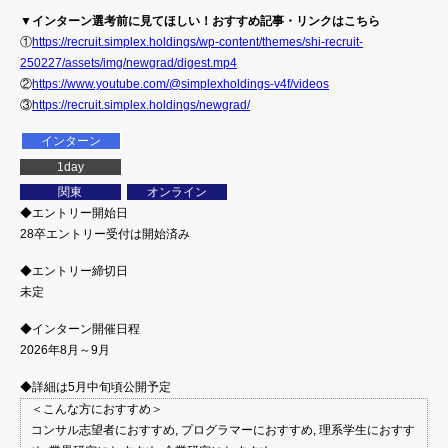
▼インターン選考前に見てほしい！おすすめ記事・リンクはこちら
①
https://recruit.simplex.holdings/wp-content/themes/shi-recruit-
250227/assets/img/newgrad/digest.mp4
②
https://www.youtube.com/@simplexholdings-v4f/videos
③
https://recruit.simplex.holdings/newgrad/
インターン
1day
関東
オンライン
◆エントリー開始日
28卒エントリー受付は開始済み
◆エントリー締切日
未定
◆インターン開催日程
2026年8月～9月
◆詳細は5月中旬頃公開予定
＜こんな方におすすめ＞
コンサル志望者におすすめ, プログラマーにおすすめ, 理系学生におすす