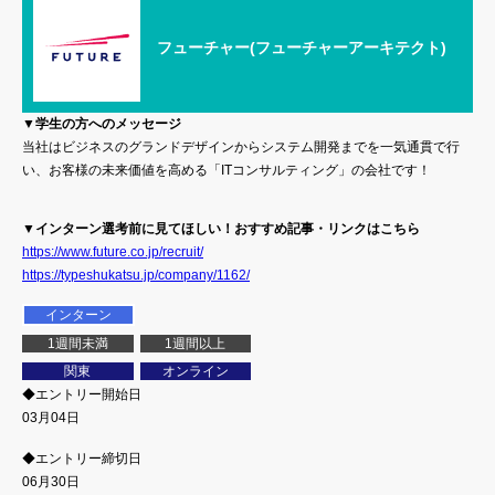
フューチャー(フューチャーアーキテクト)
▼学生の方へのメッセージ
当社はビジネスのグランドデザインからシステム開発までを一気通貫で行
い、お客様の未来価値を高める「ITコンサルティング」の会社です！
▼インターン選考前に見てほしい！おすすめ記事・リンクはこちら
https://www.future.co.jp/recruit/
https://typeshukatsu.jp/company/1162/
インターン
1週間未満
1週間以上
関東
オンライン
◆エントリー開始日
03月04日
◆エントリー締切日
06月30日