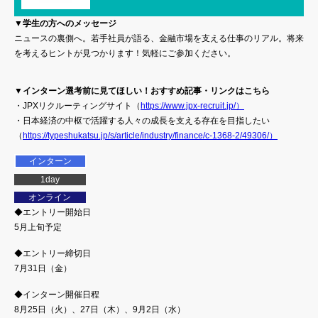
▼学生の方へのメッセージ
ニュースの裏側へ。若手社員が語る、金融市場を支える仕事のリアル。将来
を考えるヒントが見つかります！気軽にご参加ください。
▼インターン選考前に見てほしい！おすすめ記事・リンクはこちら
・JPXリクルーティングサイト（
https://www.jpx-recruit.jp/）
・日本経済の中枢で活躍する人々の成長を支える存在を目指したい
（
https://typeshukatsu.jp/s/article/industry/finance/c-1368-2/49306/）
インターン
1day
オンライン
◆エントリー開始日
5月上旬予定
◆エントリー締切日
7月31日（金）
◆インターン開催日程
8月25日（火）、27日（木）、9月2日（水）