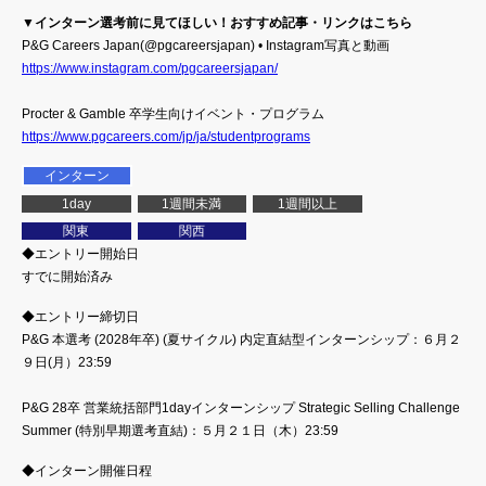
▼インターン選考前に見てほしい！おすすめ記事・リンクはこちら
P&G Careers Japan(@pgcareersjapan) • Instagram写真と動画
https://www.instagram.com/pgcareersjapan/
Procter & Gamble 卒学生向けイベント・プログラム
https://www.pgcareers.com/jp/ja/studentprograms
インターン
1day
1週間未満
1週間以上
関東
関西
◆エントリー開始日
すでに開始済み
◆エントリー締切日
P&G 本選考 (2028年卒) (夏サイクル) 内定直結型インターンシップ：６月２
９日(月）23:59
P&G 28卒 営業統括部門1dayインターンシップ Strategic Selling Challenge
Summer (特別早期選考直結)：５月２１日（木）23:59
◆インターン開催日程