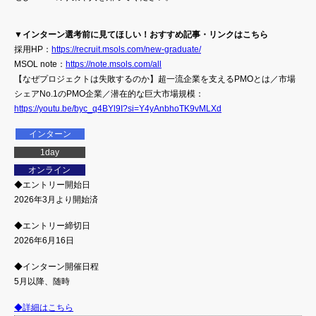
▼インターン選考前に見てほしい！おすすめ記事・リンクはこちら
採用HP：
https://recruit.msols.com/new-graduate/
MSOL note：
https://note.msols.com/all
【なぜプロジェクトは失敗するのか】超一流企業を支えるPMOとは／市場
シェアNo.1のPMO企業／潜在的な巨大市場規模：
https://youtu.be/byc_q4BYl9I?si=Y4yAnbhoTK9vMLXd
インターン
1day
オンライン
◆エントリー開始日
2026年3月より開始済
◆エントリー締切日
2026年6月16日
◆インターン開催日程
5月以降、随時
◆詳細はこちら