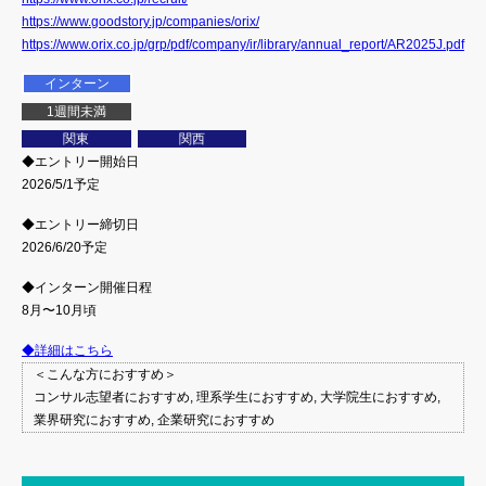
https://www.goodstory.jp/companies/orix/
https://www.orix.co.jp/grp/pdf/company/ir/library/annual_report/AR2025J.pdf
インターン
1週間未満
関東
関西
◆エントリー開始日
2026/5/1予定
◆エントリー締切日
2026/6/20予定
◆インターン開催日程
8月〜10月頃
◆詳細はこちら
＜こんな方におすすめ＞
コンサル志望者におすすめ, 理系学生におすすめ, 大学院生におすすめ,
業界研究におすすめ, 企業研究におすすめ