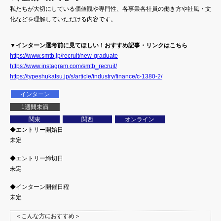
私たちが大切にしている価値観や専門性、各事業各社員の働き方や社風・文
化などを理解していただける内容です。
▼インターン選考前に見てほしい！おすすめ記事・リンクはこちら
https://www.smtb.jp/recruit/new-graduate
https://www.instagram.com/smtb_recruit/
https://typeshukatsu.jp/s/article/industry/finance/c-1380-2/
インターン
1週間未満
関東
関西
オンライン
◆エントリー開始日
未定
◆エントリー締切日
未定
◆インターン開催日程
未定
＜こんな方におすすめ＞