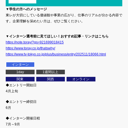
▼学生の方へのメッセージ
東レが大切にしている価値観や事業の広がり、仕事のリアルが分かる内容で
す。企業理解を深めたい方は、ぜひご覧ください。
▼インターン選考前に見てほしい！おすすめ記事・リンクはこちら
https://note.toray/?gs=921699018415
https://www.toray.co.jp/thatswhy/
https://www.tv-tokyo.co.jp/plus/business/entry/202511/18066.html
インターン
1day
1週間以上
関東
関西
オンライン
◆エントリー開始日
4月上旬
◆エントリー締切日
6月
◆インターン開催日程
7月～9月