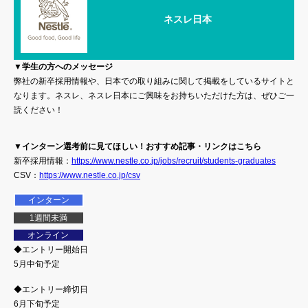
ネスレ日本
▼学生の方へのメッセージ
弊社の新卒採用情報や、日本での取り組みに関して掲載をしているサイトと
なります。ネスレ、ネスレ日本にご興味をお持ちいただけた方は、ぜひご一
読ください！
▼インターン選考前に見てほしい！おすすめ記事・リンクはこちら
新卒採用情報：
https://www.nestle.co.jp/jobs/recruit/students-graduates
CSV：
https://www.nestle.co.jp/csv
インターン
1週間未満
オンライン
◆エントリー開始日
5月中旬予定
◆エントリー締切日
6月下旬予定