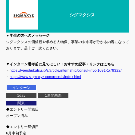
シグマクシス
▼学生の方へのメッセージ
シグマクシスの価値観や求める人物像、事業の未来等が分かる内容になって
おります。是非ご一読ください。
▼インターン選考前に見てほしい！おすすめ記事・リンクはこちら
・
https://typeshukatsu.jp/s/article/internship/consul-int/c-1091-1/79322/
・
https://www.sigmaxyz.com/recruit/index.html
インターン
1day
1週間未満
関東
◆エントリー開始日
オープン済み
◆エントリー締切日
6月中旬予定