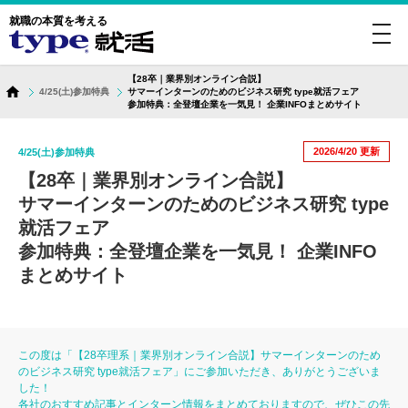
就職の本質を考える
toggl
navig
【28卒｜業界別オンライン合説】
4/25(土)参加特典
サマーインターンのためのビジネス研究 type就活フェア
参加特典：全登壇企業を一気見！ 企業INFOまとめサイト
2026/4/20
更新
4/25(土)参加特典
【28卒｜業界別オンライン合説】
サマーインターンのためのビジネス研究 type
就活フェア
参加特典：全登壇企業を一気見！ 企業INFO
まとめサイト
この度は「【28卒理系｜業界別オンライン合説】サマーインターンのため
のビジネス研究 type就活フェア」にご参加いただき、ありがとうございま
した！
各社のおすすめ記事とインターン情報をまとめておりますので、ぜひこの先