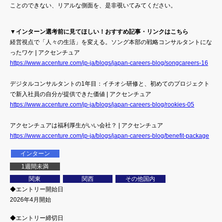
ことのできない、リアルな側面を、是非覗いてみてください。
▼インターン選考前に見てほしい！おすすめ記事・リンクはこちら
経営視点で「人々の生活」を変える。ソング本部の戦略コンサルタントにな
ったワケ | アクセンチュア
https://www.accenture.com/jp-ja/blogs/japan-careers-blog/songcareers-16
デジタルコンサルタントの1年目：イチオシ研修と、初めてのプロジェクト
で新入社員の自分が提供できた価値 | アクセンチュア
https://www.accenture.com/jp-ja/blogs/japan-careers-blog/rookies-05
アクセンチュアは福利厚生がいい会社？ | アクセンチュア
https://www.accenture.com/jp-ja/blogs/japan-careers-blog/benefit-package
インターン
1週間未満
関東
関西
その他国内
◆エントリー開始日
2026年4月開始
◆エントリー締切日