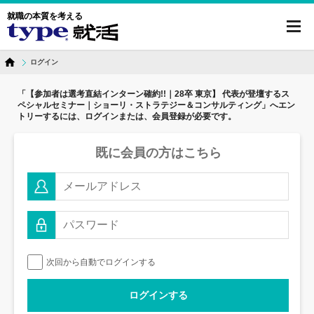
就職の本質を考える
toggl
navig
ログイン
「【参加者は選考直結インターン確約!!｜28卒 東京】 代表が登壇するス
ペシャルセミナー｜ショーリ・ストラテジー＆コンサルティング」へ
エン
トリーするには、ログインまたは、会員登録が必要です。
既に会員の方はこちら
次回から自動でログインする