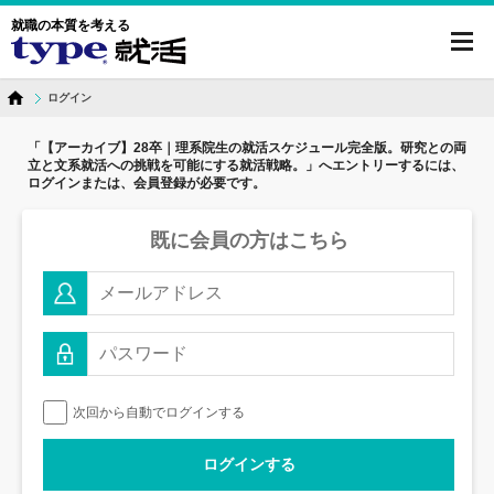
就職の本質を考える
toggl
navig
ログイン
「【アーカイブ】28卒｜理系院生の就活スケジュール完全版。研究との両
立と文系就活への挑戦を可能にする就活戦略。」へ
エントリーするには、
ログインまたは、会員登録が必要です。
既に会員の方はこちら
次回から自動でログインする