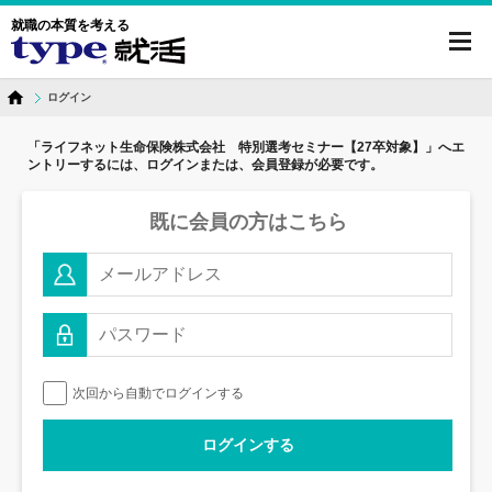
就職の本質を考える
toggl
navig
ログイン
「ライフネット生命保険株式会社 特別選考セミナー【27卒対象】」へ
エ
ントリーするには、ログインまたは、会員登録が必要です。
既に会員の方はこちら
次回から自動でログインする