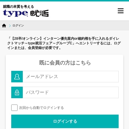
就職の本質を考える
toggl
navig
ログイン
「【28卒/オンライン】インターン優先案内or確約権を手に入れるダイレ
クトマッチ～type就活フェア～グループC」へ
エントリーするには、ログ
インまたは、会員登録が必要です。
既に会員の方はこちら
次回から自動でログインする