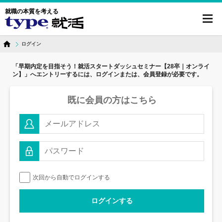
就職の本質を考える
toggl
navig
ログイン
「早期内定を目指そう！就活スタートダッシュセミナー【28卒｜オンライ
ン】」へ
エントリーするには、ログインまたは、会員登録が必要です。
既に会員の方はこちら
次回から自動でログインする