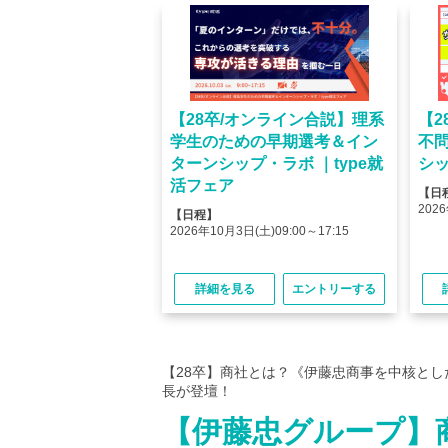
オンライン】人気企業
【28卒/オンライン合説】理系
【2
ける＜OB・OG座
学生のための早期選考＆イン
不
＞type就活フェア
ターンシップ・ラボ ｜type就
シッ
活フェア
【日
(金)10:00～12:45
2026
【日程】
(金)15:00～17:45
2026年10月3日(土)09:00～17:15
る
エントリーする
詳細を見る
エントリーする
【28卒】商社とは？《伊藤忠商事を中核と
長が登壇！
【伊藤忠グループ】