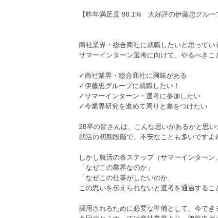
【昨年満足度 98.1% 大好評の伊藤忠グル
商社業界・総合商社に就職したいと思ってい
サマーインターン選考に向けて、やるべきこ
✓商社業界・総合商社に興味がある
✓伊藤忠グループに就職したい！
✓サマーインターン・選考に参加したい
✓今業界研究を進めて周りと差をつけたい
28卒の皆さんは、こんな思いがあるかと思い
就活の初期段階で、不安なことも多いですよ
しかし就活の各ステップ（サマーインターン
「なぜこの業界なのか」
「なぜこの仕事がしたいのか」
この思いを伝えられないと選考を通過するこ
採用されるために必要な準備として、今でき