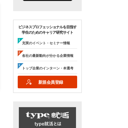
ビジネスプロフェッショナルを目指す
学生のためのキャリア研究サイト
【28卒/オンライン合説】エン
【28卒/オンライン】人
ジニア志望者のための早期選
の本音が聞ける＜理系学
充実のイベント・セミナー情報
考＆インターンシップ・ラボ
ためのOB・OG座談会＞ty
｜type就活フェア
就活フェア
各社の最新動向が分かる企業情報
【日程】
【日程】
2026年10月24日(土)09:00～17:15
2026年9月19日(土)10:00～12:45
トップ企業のインターン・本選考
2026年9月19日(土)15:00～17:45
新規会員登録
詳細を見る
エントリーする
詳細を見る
エントリー