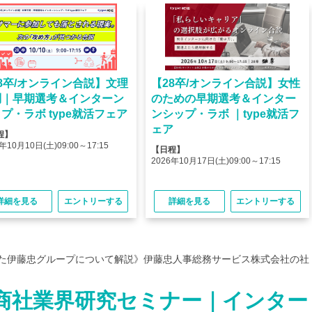
8卒/オンライン合説】文理
【28卒/オンライン合説】女性
問｜早期選考＆インターン
のための早期選考＆インター
プ・ラボ type就活フェア
ンシップ・ラボ ｜type就活フ
ェア
程】
年10月10日(土)09:00～17:15
【日程】
2026年10月17日(土)09:00～17:15
詳細を見る
エントリーする
詳細を見る
エントリーする
した伊藤忠グループについて解説》伊藤忠人事総務サービス株式会社の社
商社業界研究セミナー｜インター