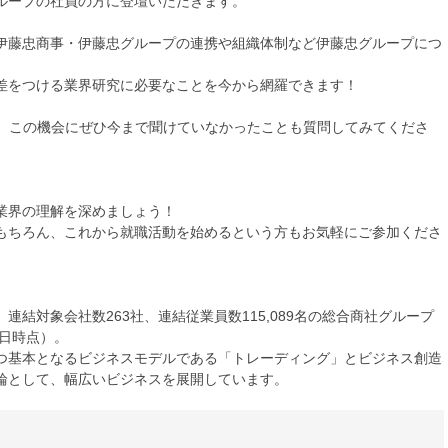
ループの社員の方に登壇いただきます。
伊藤忠商事・伊藤忠グループの連携や組織体制など伊藤忠グループにつ
差をつける業界研究に必要なことを今から網羅できます！
で、この機会にぜひ今まで聞けていなかったことも質問してみてくださ
業界の理解を深めましょう！
もちろん、これから就職活動を始めるという方もお気軽にご参加くださ
結対象会社数263社、連結従業員数115,089名の総合商社グループ
1日時点）。
つ基本となるビジネスモデルである「トレーディング」とビジネス創造
輪として、幅広いビジネスを展開しています。