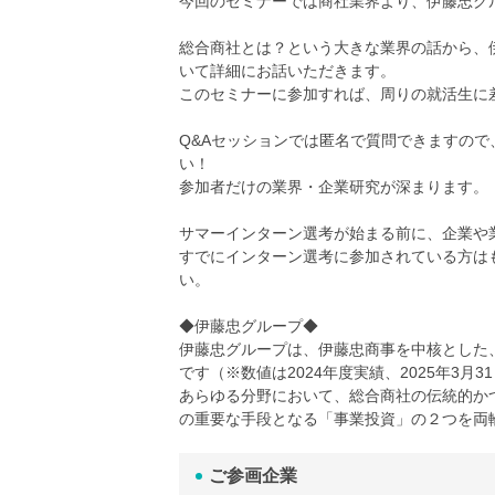
今回のセミナーでは商社業界より、伊藤忠グ
総合商社とは？という大きな業界の話から、
いて詳細にお話いただきます。
このセミナーに参加すれば、周りの就活生に
Q&Aセッションでは匿名で質問できますの
い！
参加者だけの業界・企業研究が深まります。
サマーインターン選考が始まる前に、企業や
すでにインターン選考に参加されている方は
い。
◆伊藤忠グループ◆
伊藤忠グループは、伊藤忠商事を中核とした、連
です（※数値は2024年度実績、2025年3月3
あらゆる分野において、総合商社の伝統的か
の重要な手段となる「事業投資」の２つを両
ご参画企業