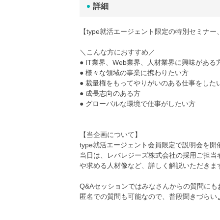
詳細
【type就活エージェント限定の特別セミナー
＼こんな方におすすめ／
● IT業界、Web業界、人材業界に興味がある
● 様々な領域の事業に携わりたい方
● 裁量権をもってやりがいのある仕事をした
● 成長志向のある方
● グローバルな環境で仕事がしたい方
【当企画について】
type就活エージェント会員限定で説明会を開
当日は、レバレジーズ株式会社の採用ご担当
や求める人材像など、詳しく解説いただきま
Q&Aセッションではみなさんからの質問にも
匿名での質問も可能なので、普段聞きづらい