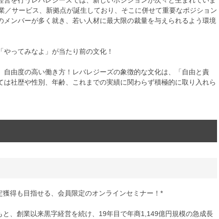
経営を行うレバレジーズでは、新しいポジションが次々と生まれていま
事業／サービス、新拠点が誕生しており、そこに併せて重要なポジション
のメンバーが多く就き、若い人材に最大限の裁量を与えられるよう環境
「やってみなよ」が当たり前の文化！
、自由度の高い働き方！レバレジーズの象徴的な文化は、「自由と責
ては社歴や性別、年齢、これまでの実績に関わらず積極的に取り入れら
定獲得も目指せる、会員限定のオンラインセミナー！*
と、創業以来黒字経営を続け、19年目で年商1,149億円規模の急成長