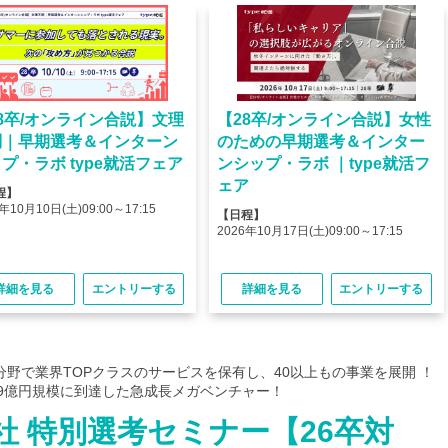
8卒/オンライン合説】文理
【28卒/オンライン合説】女性
問｜早期選考＆インターン
のための早期選考＆インター
プ・ラボ type就活フェア
ンシップ・ラボ ｜type就活フ
ェア
程】
年10月10日(土)09:00～17:15
【日程】
2026年10月17日(土)09:00～17:15
詳細を見る
エントリーする
詳細を見る
エントリーする
分野で業界TOPクラスのサービスを保有し、40以上もの事業を展開 ！
49億円規模に到達した急成長メガベンチャー！
 特別選考セミナー【26卒対