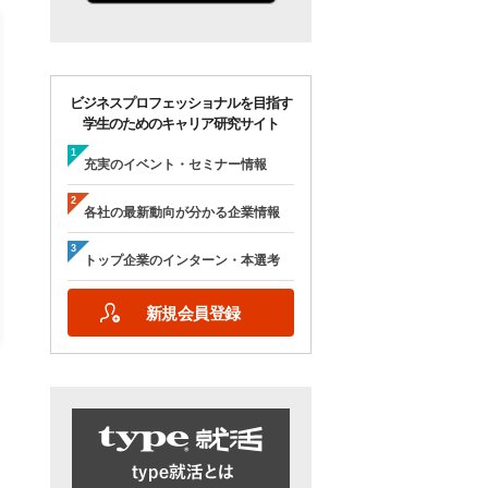
ビジネスプロフェッショナルを目指す
学生のためのキャリア研究サイト
【28卒/オンライン合説】エン
【28卒/オンライン】人
ジニア志望者のための早期選
の本音が聞ける＜理系学
充実のイベント・セミナー情報
考＆インターンシップ・ラボ
ためのOB・OG座談会＞ty
｜type就活フェア
就活フェア
各社の最新動向が分かる企業情報
【日程】
【日程】
2026年10月24日(土)09:00～17:15
2026年9月19日(土)10:00～12:45
トップ企業のインターン・本選考
2026年9月19日(土)15:00～17:45
新規会員登録
詳細を見る
エントリーする
詳細を見る
エントリー