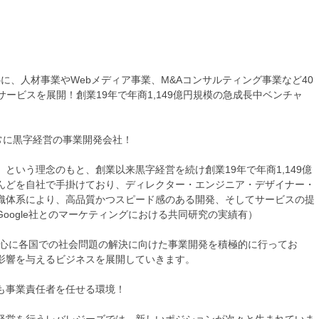
心に、人材事業やWebメディア事業、M&Aコンサルティング事業など40
ービスを展開！創業19年で年商1,149億円規模の急成長中ベンチャ
、常に黒字経営の事業開発会社！
という理念のもと、創業以来黒字経営を続け創業19年で年商1,149億
んどを自社で手掛けており、ディレクター・エンジニア・デザイナー・
織体系により、高品質かつスピード感のある開発、そしてサービスの提
oogle社とのマーケティングにおける共同研究の実績有）
中心に各国での社会問題の解決に向けた事業開発を積極的に行ってお
影響を与えるビジネスを展開していきます。
も事業責任者を任せる環境！