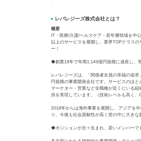
レバレジーズ株式会社とは？
概要
IT・医療/介護/ヘルスケア・若年層領域を中
以上のサービスを展開し、業界TOPクラスのサ
ー！
◆創業19年で年商1,149億円規模に成長し
レバレジーズは、「関係者全員の幸福の追求」
円規模の事業開発会社です。サービスのほと
マーケター・営業など全職種が近くにいる組
供を実現しています。（技術レベルも高く、G
2018年からは海外事業を展開し、アジアを
り、今後も社会貢献性が高く世の中に大きな
◆ポジションが次々生まれ、若いメンバーで