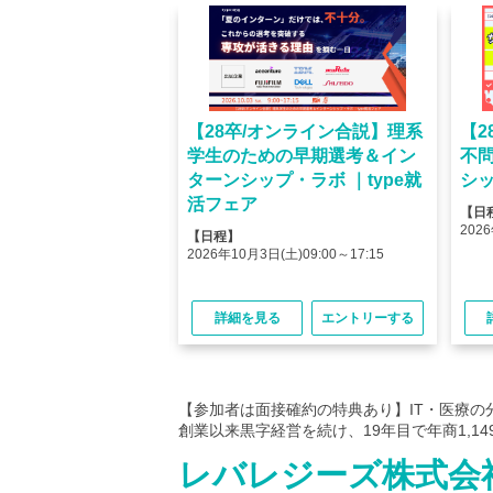
オンライン】人気企業
【28卒/オンライン合説】理系
【2
ける＜OB・OG座
学生のための早期選考＆イン
不
＞type就活フェア
ターンシップ・ラボ ｜type就
シッ
活フェア
【日
(金)10:00～12:45
2026
【日程】
(金)15:00～17:45
2026年10月3日(土)09:00～17:15
る
エントリーする
詳細を見る
エントリーする
【参加者は面接確約の特典あり】IT・医療の
創業以来黒字経営を続け、19年目で年商1,1
レバレジーズ株式会社