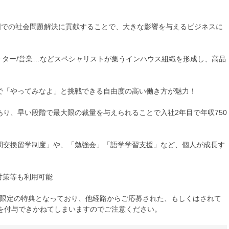
各国での社会問題解決に貢献することで、大きな影響を与えるビジネスに
ーケター/営業…などスペシャリストが集うインハウス組織を形成し、高品
境で「やってみなよ」と挑戦できる自由度の高い働き方が魅力！
あり、早い段階で最大限の裁量を与えられることで入社2年目で年収750
部間交換留学制度」や、「勉強会」「語学学習支援」など、個人が成長す
考対策等も利用可能
方限定の特典となっており、他経路からご応募された、もしくはされて
を付与できかねてしまいますのでご注意ください。