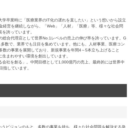
学卒業時に「医療業界のIT化の遅れを直したい」という想いから設立
金経営を継続しながら、「Web」「人材」「医療」等、様々な社会問
長を誇っています。
総合代理店として世界No.1レベルの売上の伸び率を誇っています。G
受賞歴も多数で、業界でも注目を集めています。他にも、人材事業、医療コン
多数の事業を展開しており、新規事業を年間4～5本立ち上げること
に生まれやすい環境を創出しています。
会社を創る」。中間目標として1,000億円の売上、最終的には世界中
を目指しています。
というビジョンのもと、多数の事業を持ち、様々な社会問題を解決する急