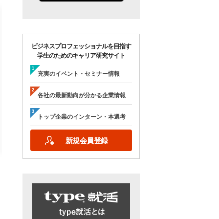
ビジネスプロフェッショナルを目指す
学生のためのキャリア研究サイト
【28卒/オンライン合説】エン
【28卒/オンライン】人
ジニア志望者のための早期選
の本音が聞ける＜理系学
充実のイベント・セミナー情報
考＆インターンシップ・ラボ
ためのOB・OG座談会＞ty
｜type就活フェア
就活フェア
各社の最新動向が分かる企業情報
【日程】
【日程】
2026年10月24日(土)09:00～17:15
2026年9月19日(土)10:00～12:45
トップ企業のインターン・本選考
2026年9月19日(土)15:00～17:45
新規会員登録
詳細を見る
エントリーする
詳細を見る
エントリー