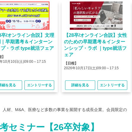
8卒/オンライン合説】文理
【28卒/オンライン合説】女性
問｜早期選考＆インターン
のための早期選考＆インター
プ・ラボ type就活フェア
ンシップ・ラボ ｜type就活フ
ェア
程】
年10月10日(土)09:00～17:15
【日程】
2026年10月17日(土)09:00～17:15
詳細を見る
エントリーする
詳細を見る
エントリーする
、人材、M&A、医療など多数の事業を展開する成長企業。会員限定の
選考セミナー【26卒対象】