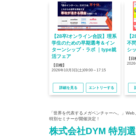
オンライン】人気企業
【28卒/オンライン合説】理系
【2
ける＜OB・OG座
学生のための早期選考＆イン
不
＞type就活フェア
ターンシップ・ラボ ｜type就
シッ
活フェア
【日
(金)10:00～12:45
2026
【日程】
(金)15:00～17:45
2026年10月3日(土)09:00～17:15
る
エントリーする
詳細を見る
エントリーする
「世界を代表するメガベンチャーへ。」Web
特別セミナーが開催決定！
株式会社DYM 特別