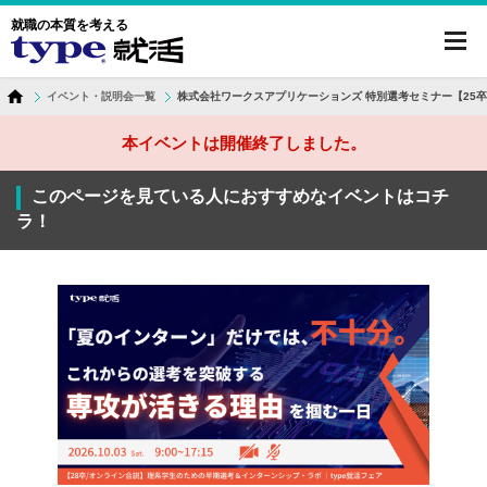
就職の本質を考える
toggl
navig
イベント・説明会一覧
株式会社ワークスアプリケーションズ 特別選考セミナー【25
本イベントは開催終了しました。
このページを見ている人におすすめなイベントはコチ
ラ！