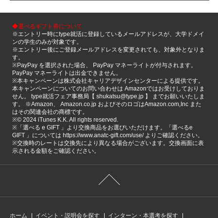
◆選べるギフト券について
※エントリー時にtype就活に登録しているメールアドレスが、大学ドメイ
ンの学生のみが対象です。
※エントリー後にご登録メールアドレスを変更されても、対象外となりま
す。
※PayPay を選択された場合、 PayPay マネーライトが付与されます。
PayPay マネーライトは出金できません。
※本キャンペーンは株式会社キャリアデザインセンターによる提供です。
本キャンペーンについてのお問い合わせは Amazonではお受けしておりま
せん。 type就活フェア事務局【 shukatsu@type.jp 】 までお願いいたしま
す。 ※Amazon、 Amazon.co.jp およびそのロゴはAmazon.com,Inc また
はその関連会社の商標です。
※©️ 2024 iTunes K.K. All rights reserved.
※「選べる e GIFT 」より交換商品をお選びいただけます。「選べるe
GIFT 」については https://www.anatc-gift.com/use/ よりご確認ください。
※交換時のレートは交換先により異なる場合がございます。交換画面に表
示される金額をご確認ください。
ホーム
イベント・説明会を探す
インターン・本選考を探す