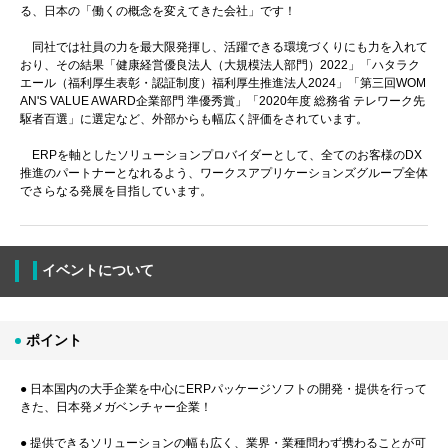
る、日本の「働くの概念を変えてきた会社」です！
同社では社員の力を最大限発揮し、活躍できる環境づくりにも力を入れて
おり、その結果「健康経営優良法人（大規模法人部門）2022」「ハタラク
エール（福利厚生表彰・認証制度）福利厚生推進法人2024」「第三回WOM
AN'S VALUE AWARD企業部門 準優秀賞」「2020年度 総務省 テレワーク先
駆者百選」に選定など、外部からも幅広く評価をされています。
ERPを軸としたソリューションプロバイダーとして、全てのお客様のDX
推進のパートナーとなれるよう、ワークスアプリケーションズグループ全体
でさらなる発展を目指しています。
イベントについて
ポイント
● 日本国内の大手企業を中心にERPパッケージソフトの開発・提供を行って
きた、日本発メガベンチャー企業！
● 提供できるソリューションの幅も広く、業界・業種問わず携わることが可