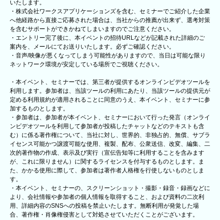
いたします。
・株式会社ワークスアプリケーションズを含む、セミナーでご紹介した企業
へ他経路から直接ご応募された場合は、当社からの推薦が出来ず、選考対策
を含むサポートができかねてしまいますのでご注意ください。
・エントリー完了後に、本イベントの招待URLなどが記載された詳細のご
案内を、メールにてお送りいたします。必ずご確認ください。
・音声/映像が悪くなってしまう可能性がありますので、当日は可能な限り
ネットワーク環境が安定している場所でご視聴ください。
・本イベント、セミナーでは、第三者が提供するオンラインビデオツールを
利用します。参加者は、当該ツールの利用にあたり、当該ツールの提供元が
定める利用規約が適用されることに同意のうえ、本イベント、セミナーに参
加するものとします。
・参加者は、参加者が本イベント、セミナーにおいて行った発言（オンライ
ンビデオツールを利用して参加者が投稿したチャットなどのテキストも含
む）に係る著作権について、当社に対し、世界的、非独占的、無償、サブラ
イセンス可能かつ譲渡可能な使用、複製、配布、公衆送信、改変、編集、二
次的著作物の作成、表示及び実行（宣伝告知等に利用することを含みます
が、これに限りません）に関するライセンスを付与するものとします。ま
た、かかる使用に際して、参加者は著作者人格権を行使しないものとしま
す。
・本イベント、セミナーの、スクリーンショット・撮影・録音・録画などに
より、会社情報や参加者の個人情報を取得すること、および資料の二次利
用、詳細内容のSNSへの投稿を禁止いたします。無断利用が発覚した場
合、著作権・肖像権侵害として対処させていただくことがございます。