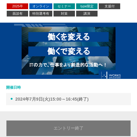
2025卒
オンライン
セミナー
type限定
支援付
面談有
特別選考有
対策
講演
開催日時
2024年7月9日(火)15:00～16:45(終了)
エントリー終了