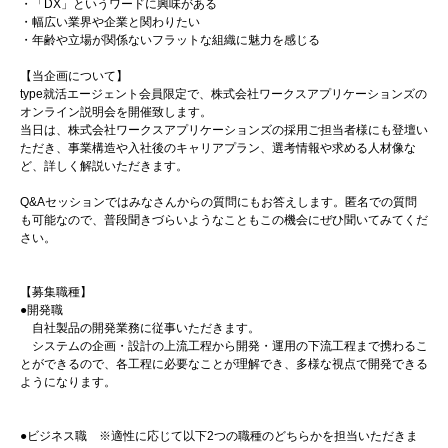
・「DX」というワードに興味がある
・幅広い業界や企業と関わりたい
・年齢や立場が関係ないフラットな組織に魅力を感じる
【当企画について】
type就活エージェント会員限定で、株式会社ワークスアプリケーションズの
オンライン説明会を開催致します。
当日は、株式会社ワークスアプリケーションズの採用ご担当者様にも登壇い
ただき、事業構造や入社後のキャリアプラン、選考情報や求める人材像な
ど、詳しく解説いただきます。
Q&Aセッションではみなさんからの質問にもお答えします。匿名での質問
も可能なので、普段聞きづらいようなこともこの機会にぜひ聞いてみてくだ
さい。
【募集職種】
●開発職
自社製品の開発業務に従事いただきます。
システムの企画・設計の上流工程から開発・運用の下流工程まで携わるこ
とができるので、各工程に必要なことが理解でき、多様な視点で開発できる
ようになります。
●ビジネス職 ※適性に応じて以下2つの職種のどちらかを担当いただきま