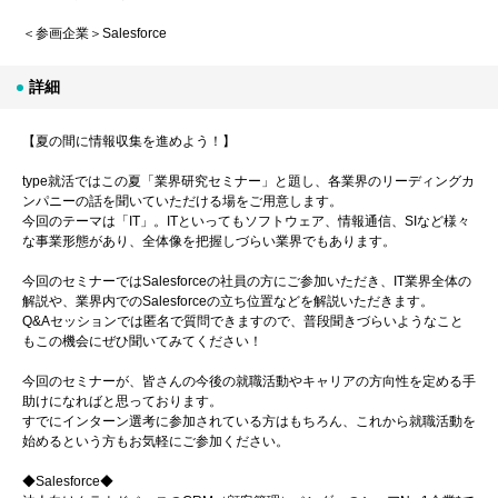
＜参画企業＞Salesforce
詳細
【夏の間に情報収集を進めよう！】
type就活ではこの夏「業界研究セミナー」と題し、各業界のリーディングカ
ンパニーの話を聞いていただける場をご用意します。
今回のテーマは「IT」。ITといってもソフトウェア、情報通信、SIなど様々
な事業形態があり、全体像を把握しづらい業界でもあります。
今回のセミナーではSalesforceの社員の方にご参加いただき、IT業界全体の
解説や、業界内でのSalesforceの立ち位置などを解説いただきます。
Q&Aセッションでは匿名で質問できますので、普段聞きづらいようなこと
もこの機会にぜひ聞いてみてください！
今回のセミナーが、皆さんの今後の就職活動やキャリアの方向性を定める手
助けになればと思っております。
すでにインターン選考に参加されている方はもちろん、これから就職活動を
始めるという方もお気軽にご参加ください。
◆Salesforce◆