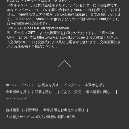
PayPay マネーライトは出金できません。
※本キャンペーンは株式会社キャリアデザインセンターによる提供です。
本キャンペーンについてのお問い合わせは Amazonではお受けしておりま
せん。 type就活フェア事務局【 shukatsu@type.jp 】 までお願いいたしま
す。 ※Amazon、 Amazon.co.jp およびそのロゴはAmazon.com,Inc また
はその関連会社の商標です。
※©️ 2024 iTunes K.K. All rights reserved.
※「選べる e GIFT 」より交換商品をお選びいただけます。「選べるe
GIFT 」については https://www.anatc-gift.com/use/ よりご確認ください。
※交換時のレートは交換先により異なる場合がございます。交換画面に表
示される金額をご確認ください。
ホーム
イベント・説明会を探す
インターン・本選考を探す
企業情報を見る
記事を読む
よくあるご質問
個人情報に関して
サイトマップ
会社概要
採用情報
新卒採用をお考えの企業様
人材紹介サービスの取扱い職種の範囲の明示