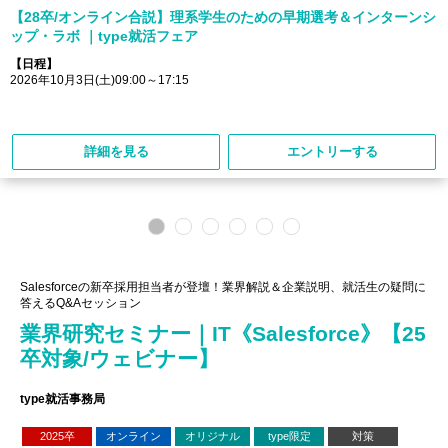
【28卒/オンライン合説】理系学生のための早期選考＆インターンシ
ップ・ラボ ｜type就活フェア
【日程】
2026年10月3日(土)09:00～17:15
詳細を見る
エントリーする
Salesforceの新卒採用担当者が登壇！業界解説＆企業説明、就活生の疑問に
答えるQ&Aセッション
業界研究セミナー｜IT《Salesforce》【25
卒対象/ウェビナー】
type就活事務局
2025卒
オンライン
オリジナル
type限定
対策