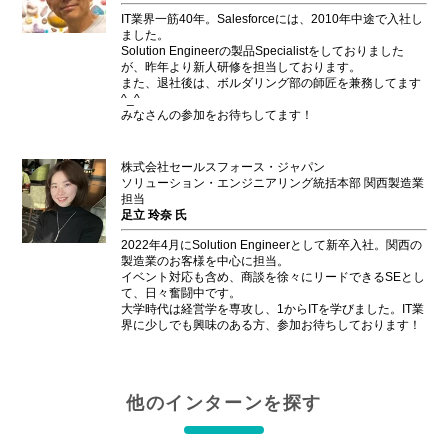
IT業界一筋40年。Salesforceには、2010年中途で入社し
ました。
Solution Engineerの製品Specialistをしておりました
が、昨年より新人研修を担当しております。
また、退社後は、ボルダリング部の師匠を兼務してます
^_^
みなさんの参加をお待ちしてます！
株式会社セールスフォース・ジャパン
ソリューション・エンジニアリング統括本部 関西製造業
担当
足立 玲奈 氏
2022年4月にSolution Engineerとして新卒入社。関西の
製造業のお客様を中心に担当。
イベント対応も含め、商談を徐々にリードできるSEとし
て、日々奮闘中です。
大学時代は経営学を専攻し、1からITを学びました。IT業
界に少しでも興味のある方、参加お待ちしております！
他のインターンを探す