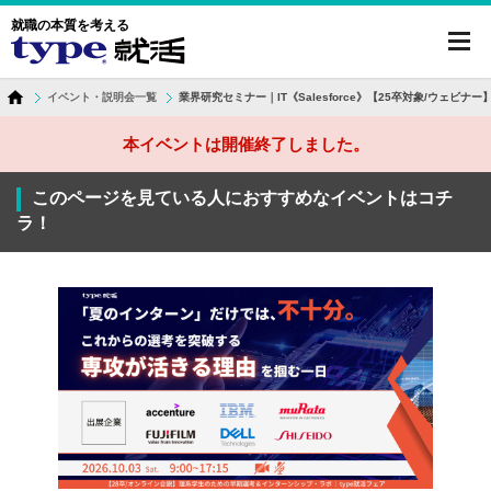
就職の本質を考える
toggl
navig
イベント・説明会一覧
業界研究セミナー｜IT《Salesforce》【25卒対象/ウェビナー
本イベントは開催終了しました。
このページを見ている人におすすめなイベントはコチ
ラ！