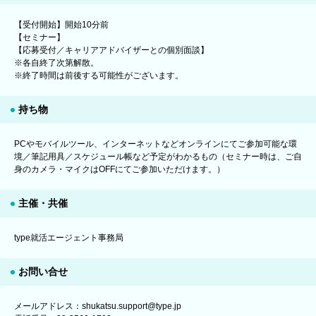
【受付開始】開始10分前
【セミナー】
【応募受付／キャリアアドバイザーとの個別面談】
※各自終了次第解散。
※終了時間は前後する可能性がございます。
持ち物
PCやモバイルツール、インターネットなどオンラインにてご参加可能な環
境／筆記用具／スケジュール帳など予定がわかるもの（セミナー時は、ご自
身のカメラ・マイクはOFFにてご参加いただけます。）
主催・共催
type就活エージェント事務局
お問い合せ
メールアドレス：shukatsu.support@type.jp