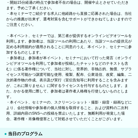
・開始15分経過の時点で参加者不在の場合は、開催中止とさせていただき
ます。予めご了承ください。
・本セミナーでご紹介する求人に他経路から直接ご応募された場合は、当社
からの推薦が出来ず、選考対策を含むサポートができかねてしまいますので
ご注意ください。
・本イベント、セミナーでは、第三者が提供するオンラインビデオツールを
利用します。参加者は、当該ツールの利用にあたり、当該ツールの提供元が
定める利用規約が適用されることに同意のうえ、本イベント、セミナーに参
加するものとします。
・参加者は、参加者が本イベント、セミナーにおいて行った発言（オンライ
ンビデオツールを利用して参加者が投稿したチャットなどのテキストも含
む）に係る著作権について、当社に対し、世界的、非独占的、無償、サブラ
イセンス可能かつ譲渡可能な使用、複製、配布、公衆送信、改変、編集、二
次的著作物の作成、表示及び実行（宣伝告知等に利用することを含みます
が、これに限りません）に関するライセンスを付与するものとします。ま
た、かかる使用に際して、参加者は著作者人格権を行使しないものとしま
す。
・本イベント、セミナーの、スクリーンショット・撮影・録音・録画などに
より、会社情報や参加者の個人情報を取得すること、および資料の二次利
用、詳細内容のSNSへの投稿を禁止いたします。無断利用が発覚した場
合、著作権・肖像権侵害として対処させていただくことがございます。
当日のプログラム