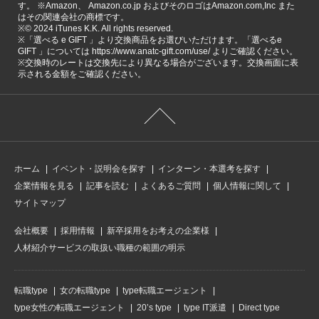
す。 ※Amazon、 Amazon.co.jp およびそのロゴはAmazon.com,Inc また
はその関連会社の商標です。
※©️ 2024 iTunes K.K. All rights reserved.
※「選べる e GIFT 」より交換商品をお選びいただけます。「選べるe
GIFT 」については https://www.anatc-gift.com/use/ よりご確認ください。
※交換時のレートは交換先により異なる場合がございます。交換画面に表
示される金額をご確認ください。
ホーム
イベント・説明会を探す
インターン・本選考を探す
企業情報を見る
記事を読む
よくあるご質問
個人情報に関して
サイトマップ
会社概要
採用情報
新卒採用をお考えの企業様
人材紹介サービスの取扱い職種の範囲の明示
転職type
女の転職type
type転職エージェント
type女性の転職エージェント
20’s type
type IT派遣
Direct type