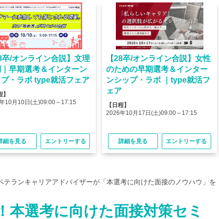
8卒/オンライン合説】文理
【28卒/オンライン合説】女性
問｜早期選考＆インターン
のための早期選考＆インター
プ・ラボ type就活フェア
ンシップ・ラボ ｜type就活フ
ェア
程】
年10月10日(土)09:00～17:15
【日程】
2026年10月17日(土)09:00～17:15
詳細を見る
エントリーする
詳細を見る
エントリーする
ベテランキャリアアドバイザーが「本選考に向けた面接のノウハウ」を
！本選考に向けた面接対策セミ