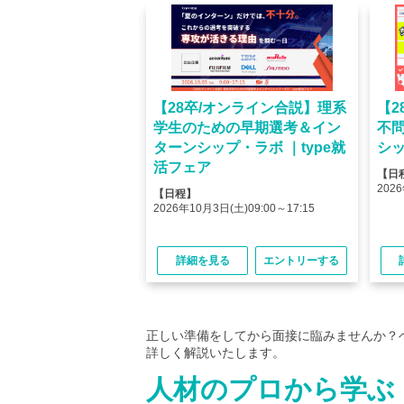
オンライン】人気企業
【28卒/オンライン合説】理系
【2
ける＜OB・OG座
学生のための早期選考＆イン
不
＞type就活フェア
ターンシップ・ラボ ｜type就
シッ
活フェア
【日
(金)10:00～12:45
2026
【日程】
(金)15:00～17:45
2026年10月3日(土)09:00～17:15
る
エントリーする
詳細を見る
エントリーする
正しい準備をしてから面接に臨みませんか？
詳しく解説いたします。
人材のプロから学ぶ