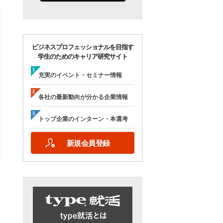
ビジネスプロフェッショナルを目指す
学生のためのキャリア研究サイト
【28卒/オンライン合説】エン
【28卒/オンライン】人
ジニア志望者のための早期選
の本音が聞ける＜理系学
充実のイベント・セミナー情報
考＆インターンシップ・ラボ
ためのOB・OG座談会＞ty
｜type就活フェア
就活フェア
各社の最新動向が分かる企業情報
【日程】
【日程】
2026年10月24日(土)09:00～17:15
2026年9月19日(土)10:00～12:45
トップ企業のインターン・本選考
2026年9月19日(土)15:00～17:45
新規会員登録
詳細を見る
エントリーする
詳細を見る
エントリー