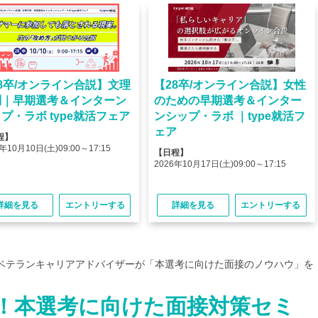
8卒/オンライン合説】文理
【28卒/オンライン合説】女性
問｜早期選考＆インターン
のための早期選考＆インター
プ・ラボ type就活フェア
ンシップ・ラボ ｜type就活フ
ェア
程】
年10月10日(土)09:00～17:15
【日程】
2026年10月17日(土)09:00～17:15
詳細を見る
エントリーする
詳細を見る
エントリーする
ベテランキャリアアドバイザーが「本選考に向けた面接のノウハウ」を
！本選考に向けた面接対策セミ