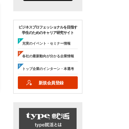
ビジネスプロフェッショナルを目指す
学生のためのキャリア研究サイト
【28卒/オンライン合説】エン
【28卒/オンライン】人
ジニア志望者のための早期選
の本音が聞ける＜理系学
充実のイベント・セミナー情報
考＆インターンシップ・ラボ
ためのOB・OG座談会＞ty
｜type就活フェア
就活フェア
各社の最新動向が分かる企業情報
【日程】
【日程】
2026年10月24日(土)09:00～17:15
2026年9月19日(土)10:00～12:45
トップ企業のインターン・本選考
2026年9月19日(土)15:00～17:45
新規会員登録
詳細を見る
エントリーする
詳細を見る
エントリー