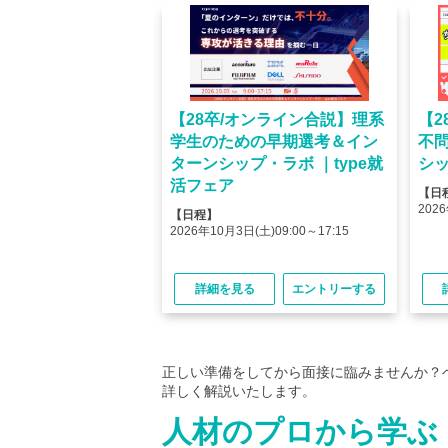
オンライン】人気企業
【28卒/オンライン合説】理系
【2
ける＜OB・OG座
学生のための早期選考＆イン
不
＞type就活フェア
ターンシップ・ラボ ｜type就
シッ
活フェア
【日
(金)10:00～12:45
2026
【日程】
(金)15:00～17:45
2026年10月3日(土)09:00～17:15
る
エントリーする
詳細を見る
エントリーする
正しい準備をしてから面接に臨みませんか？
詳しく解説いたします。
人材のプロから学ぶ