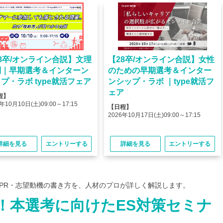
8卒/オンライン合説】文理
【28卒/オンライン合説】女性
問｜早期選考＆インターン
のための早期選考＆インター
プ・ラボ type就活フェア
ンシップ・ラボ ｜type就活フ
ェア
程】
年10月10日(土)09:00～17:15
【日程】
2026年10月17日(土)09:00～17:15
詳細を見る
エントリーする
詳細を見る
エントリーする
PR・志望動機の書き方を、人材のプロが詳しく解説します。
！本選考に向けたES対策セミナ