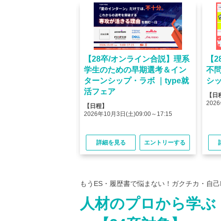
オンライン】人気企業
【28卒/オンライン合説】理系
【2
ける＜OB・OG座
学生のための早期選考＆イン
不
＞type就活フェア
ターンシップ・ラボ ｜type就
シッ
活フェア
【日
(金)10:00～12:45
2026
【日程】
(金)15:00～17:45
2026年10月3日(土)09:00～17:15
る
エントリーする
詳細を見る
エントリーする
もうES・履歴書で悩まない！ガクチカ・自己
人材のプロから学ぶ