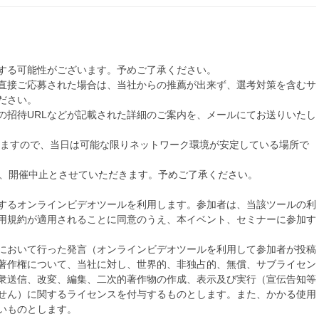
する可能性がございます。予めご了承ください。
直接ご応募された場合は、当社からの推薦が出来ず、選考対策を含むサ
ださい。
の招待URLなどが記載された詳細のご案内を、メールにてお送りいたし
りますので、当日は可能な限りネットワーク環境が安定している場所で
は、開催中止とさせていただきます。予めご了承ください。
するオンラインビデオツールを利用します。参加者は、当該ツールの利
用規約が適用されることに同意のうえ、本イベント、セミナーに参加す
において行った発言（オンラインビデオツールを利用して参加者が投稿
著作権について、当社に対し、世界的、非独占的、無償、サブライセン
衆送信、改変、編集、二次的著作物の作成、表示及び実行（宣伝告知等
せん）に関するライセンスを付与するものとします。また、かかる使用
いものとします。