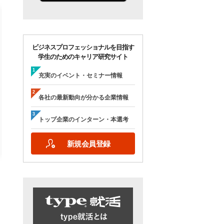
ビジネスプロフェッショナルを目指す
学生のためのキャリア研究サイト
【28卒/オンライン合説】エン
【28卒/オンライン】人
ジニア志望者のための早期選
の本音が聞ける＜理系学
充実のイベント・セミナー情報
考＆インターンシップ・ラボ
ためのOB・OG座談会＞ty
｜type就活フェア
就活フェア
各社の最新動向が分かる企業情報
【日程】
【日程】
2026年10月24日(土)09:00～17:15
2026年9月19日(土)10:00～12:45
トップ企業のインターン・本選考
2026年9月19日(土)15:00～17:45
新規会員登録
詳細を見る
エントリーする
詳細を見る
エントリー