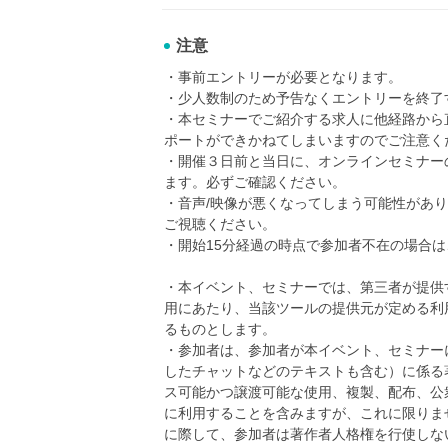
注意
・事前エントリーが必要となります。
・少人数制のため予告なくエントリーを終了
・本セミナーでご紹介する求人に他経路から
ポートができかねてしまいますのでご注意く
・開催３日前と当日に、オンラインセミナー
ます。必ずご確認ください。
・音声/映像が悪くなってしまう可能性があ
ご視聴ください。
・開始15分経過の時点で参加者不在の場合
・本イベント、セミナーでは、第三者が提供
用にあたり、当該ツールの提供元が定める利
るものとします。
・参加者は、参加者が本イベント、セミナー
したチャットなどのテキストも含む）に係る
ス可能かつ譲渡可能な使用、複製、配布、公
に利用することを含みますが、これに限りま
に際して、参加者は著作者人格権を行使しな