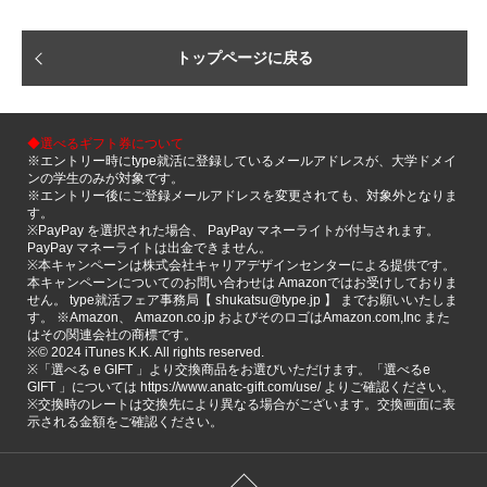
トップページに戻る
◆選べるギフト券について
※エントリー時にtype就活に登録しているメールアドレスが、大学ドメイ
ンの学生のみが対象です。
※エントリー後にご登録メールアドレスを変更されても、対象外となりま
す。
※PayPay を選択された場合、 PayPay マネーライトが付与されます。
PayPay マネーライトは出金できません。
※本キャンペーンは株式会社キャリアデザインセンターによる提供です。
本キャンペーンについてのお問い合わせは Amazonではお受けしておりま
せん。 type就活フェア事務局【 shukatsu@type.jp 】 までお願いいたしま
す。 ※Amazon、 Amazon.co.jp およびそのロゴはAmazon.com,Inc また
はその関連会社の商標です。
※©️ 2024 iTunes K.K. All rights reserved.
※「選べる e GIFT 」より交換商品をお選びいただけます。「選べるe
GIFT 」については https://www.anatc-gift.com/use/ よりご確認ください。
※交換時のレートは交換先により異なる場合がございます。交換画面に表
示される金額をご確認ください。