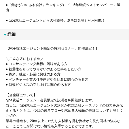
●「働きがいのある会社」ランキングにて、5年連続ベストカンパニーに選
出！
● type就活エージェントからの推薦枠。選考対策等も利用可能！
詳細
【type就活エージェント限定の特別セミナー、開催決定！】
＼こんな方におすすめ／
● コンサルティング業界に興味がある方
● 裁量権をもってやりがいのある仕事をしたい方
● 将来、独立・起業に興味のある方
● ベンチャー企業の仕事内容や仕組みに関心のある方
● 新規ビジネスの立ち上げに関心のある方
【当企画について】
type就活エージェント会員限定で説明会を開催致します。
当日は、type就活エージェントの講師が株式会社ノースサンドの魅力をお伝
えするとともに、今回の選考フローや求める人物像の詳細についても詳しく
ご紹介。
業界の構造や、20年以上にわたり人材業を営む弊社から見た同社の強みな
ど、ここでしか聞けない情報も入手することができます。