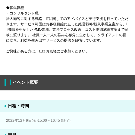
◆募集職種
・コンサルタント職
法人顧客に対する戦略・ITに関してのアドバイスと実行支援を行っていただ
きます。サービス範囲はお客様目線に立った経営戦略/新規事業立案から、I
T知識を生かしたPMO業務、業務プロセス改善、コスト削減施策立案まで多
岐に渡ります。 社員一人一人の強みを存分に生かして、クライアントの役
に立ち、利益を生み出すサービスの提供を目指しています。
ご興味がある方は、ぜひお気軽にご参加ください。
イベント概要
日程・時間
2022年12月9日(金)15:00～16:45 (終了)
定員