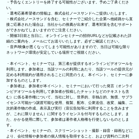
・予告なくエントリーを終了する可能性がございます。予めご了承くださ
い。
・選考応募希望者の情報は、株式会社ノースサンドへご提供いたします。
・株式会社ノースサンドを含む、セミナーでご紹介した企業へ他経路から直
接ご応募された場合は、当社からの推薦が出来ず、選考対策を含むサポート
ができかねてしまいますのでご注意ください。
・開催3日前と当日に、オンラインセミナーの招待URLなどが記載された詳
細のご案内を、メールにてお送りいたします。必ずご確認ください。
・音声/映像が悪くなってしまう可能性がありますので、当日は可能な限り
ネットワーク環境が安定している場所でご視聴ください。
・本イベント、セミナーでは、第三者が提供するオンラインビデオツールを
利用します。参加者は、当該ツールの利用にあたり、当該ツールの提供元が
定める利用規約が適用されることに同意のうえ、本イベント、セミナーに参
加するものとします。
・参加者は、参加者が本イベント、セミナーにおいて行った発言（オンライ
ンビデオツールを利用して参加者が投稿したチャットなどのテキストも含
む）に係る著作権について、当社に対し、世界的、非独占的、無償、サブラ
イセンス可能かつ譲渡可能な使用、複製、配布、公衆送信、改変、編集、二
次的著作物の作成、表示及び実行（宣伝告知等に利用することを含みます
が、これに限りません）に関するライセンスを付与するものとします。ま
た、かかる使用に際して、参加者は著作者人格権を行使しないものとしま
す。
・本イベント、セミナーの、スクリーンショット・撮影・録音・録画などに
より、会社情報や参加者の個人情報を取得すること、および資料の二次利