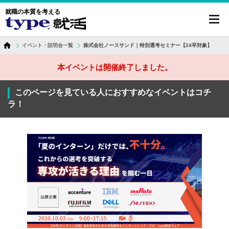
就職の本質を考える
toggl
navig
イベント・説明会一覧
株式会社ノースサンド｜特別選考セミナー【24卒対象】
本イベントは開催終了しました。
このページを見ている人におすすめなイベントはコチ
ラ！