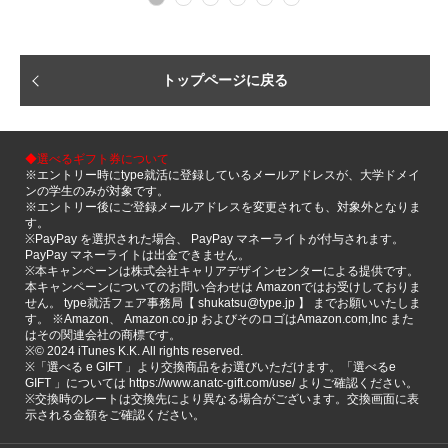
トップページに戻る
◆選べるギフト券について
※エントリー時にtype就活に登録しているメールアドレスが、大学ドメイ
ンの学生のみが対象です。
※エントリー後にご登録メールアドレスを変更されても、対象外となりま
す。
※PayPay を選択された場合、 PayPay マネーライトが付与されます。
PayPay マネーライトは出金できません。
※本キャンペーンは株式会社キャリアデザインセンターによる提供です。
本キャンペーンについてのお問い合わせは Amazonではお受けしておりま
せん。 type就活フェア事務局【 shukatsu@type.jp 】 までお願いいたしま
す。 ※Amazon、 Amazon.co.jp およびそのロゴはAmazon.com,Inc また
はその関連会社の商標です。
※©️ 2024 iTunes K.K. All rights reserved.
※「選べる e GIFT 」より交換商品をお選びいただけます。「選べるe
GIFT 」については https://www.anatc-gift.com/use/ よりご確認ください。
※交換時のレートは交換先により異なる場合がございます。交換画面に表
示される金額をご確認ください。