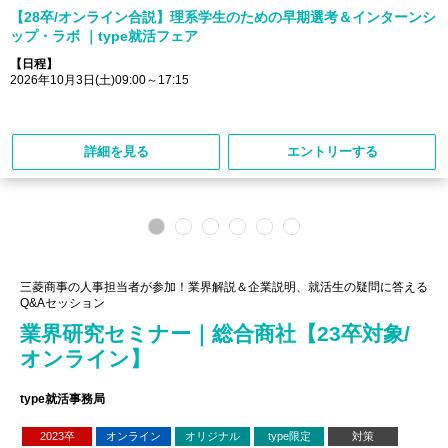
【28卒/オンライン合説】理系学生のための早期選考＆インターンシ
ップ・ラボ ｜type就活フェア
【日程】
2026年10月3日(土)09:00～17:15
詳細を見る
エントリーする
三菱商事の人事担当者が参加！業界解説＆企業説明、就活生の疑問に答える
Q&Aセッション
業界研究セミナー｜総合商社【23卒対象/
オンライン】
type就活事務局
2023卒
オンライン
オリジナル
type限定
対策