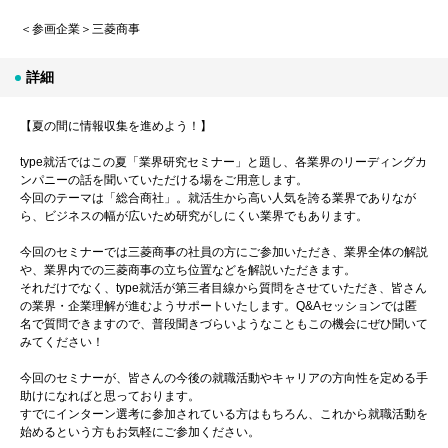
＜参画企業＞三菱商事
詳細
【夏の間に情報収集を進めよう！】
type就活ではこの夏「業界研究セミナー」と題し、各業界のリーディングカ
ンパニーの話を聞いていただける場をご用意します。
今回のテーマは「総合商社」。就活生から高い人気を誇る業界でありなが
ら、ビジネスの幅が広いため研究がしにくい業界でもあります。
今回のセミナーでは三菱商事の社員の方にご参加いただき、業界全体の解説
や、業界内での三菱商事の立ち位置などを解説いただきます。
それだけでなく、type就活が第三者目線から質問をさせていただき、皆さん
の業界・企業理解が進むようサポートいたします。Q&Aセッションでは匿
名で質問できますので、普段聞きづらいようなこともこの機会にぜひ聞いて
みてください！
今回のセミナーが、皆さんの今後の就職活動やキャリアの方向性を定める手
助けになればと思っております。
すでにインターン選考に参加されている方はもちろん、これから就職活動を
始めるという方もお気軽にご参加ください。