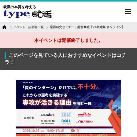
就職の本質を考える
toggl
navig
イベント・説明会一覧
業界研究セミナー｜総合商社【23卒対象/オンライン】
本イベントは開催終了しました。
このページを見ている人におすすめなイベントはコチ
ラ！