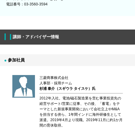
電話番号：03-3560-3594
講師・アドバイザー情報
参加社員
三菱商事株式会社
人事部・採用チーム
杉浦 泰介（スギウラ タイスケ）氏
2012年入社。電池/磁石製造業を営む事業投資先の
経営サポート/営業に従事、その後、「蓄電」をテ
ーマとした新規事業開発において会社立上やM&A
を担当する傍ら、1年間インドに海外研修生として
派遣。2019年4月より現職。2019年11月に約1か月
間の育休取得。