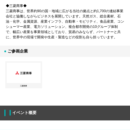
◆三菱商事◆
三菱商事は、世界約90の国・地域に広がる当社の拠点と約1,700の連結事業
会社と協働しながらビジネスを展開しています。天然ガス、総合素材、石
油・化学、金属資源、産業インフラ、自動車・モビリティ、食品産業、コン
シューマー産業、電力ソリューション、複合都市開発の10グループ体制
で、幅広い産業を事業領域としており、貿易のみならず、パートナーと共
に、世界中の現場で開発や生産・製造などの役割も自ら担っています。
ご参画企業
三菱商事
イベント概要