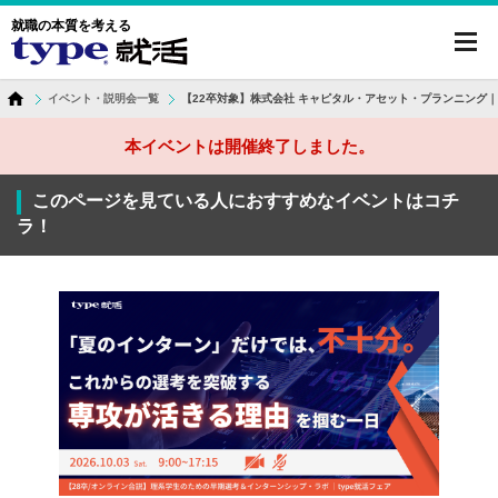
就職の本質を考える
toggl
navig
イベント・説明会一覧
【22卒対象】株式会社 キャピタル・アセット・プランニング
本イベントは開催終了しました。
このページを見ている人におすすめなイベントはコチ
ラ！