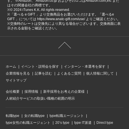
す。 ※Amazon、 Amazon.co.jp およびそのロゴはAmazon.com,Inc また
はその関連会社の商標です。
※©️ 2024 iTunes K.K. All rights reserved.
※「選べる e GIFT 」より交換商品をお選びいただけます。「選べるe
GIFT 」については https://www.anatc-gift.com/use/ よりご確認ください。
※交換時のレートは交換先により異なる場合がございます。交換画面に表
示される金額をご確認ください。
ホーム
イベント・説明会を探す
インターン・本選考を探す
企業情報を見る
記事を読む
よくあるご質問
個人情報に関して
サイトマップ
会社概要
採用情報
新卒採用をお考えの企業様
人材紹介サービスの取扱い職種の範囲の明示
転職type
女の転職type
type転職エージェント
type女性の転職エージェント
20’s type
type IT派遣
Direct type