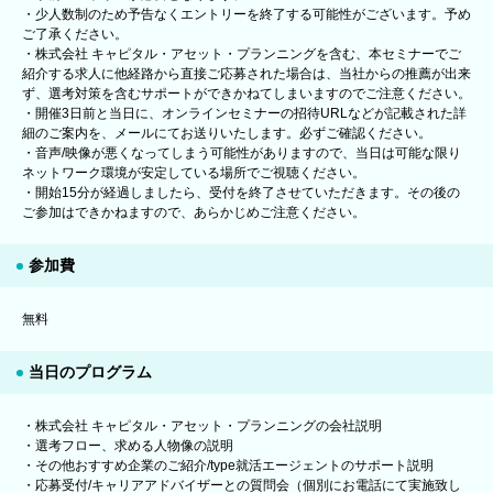
・少人数制のため予告なくエントリーを終了する可能性がございます。予め
ご了承ください。
・株式会社 キャピタル・アセット・プランニングを含む、本セミナーでご
紹介する求人に他経路から直接ご応募された場合は、当社からの推薦が出来
ず、選考対策を含むサポートができかねてしまいますのでご注意ください。
・開催3日前と当日に、オンラインセミナーの招待URLなどが記載された詳
細のご案内を、メールにてお送りいたします。必ずご確認ください。
・音声/映像が悪くなってしまう可能性がありますので、当日は可能な限り
ネットワーク環境が安定している場所でご視聴ください。
・開始15分が経過しましたら、受付を終了させていただきます。その後の
ご参加はできかねますので、あらかじめご注意ください。
参加費
無料
当日のプログラム
・株式会社 キャピタル・アセット・プランニングの会社説明
・選考フロー、求める人物像の説明
・その他おすすめ企業のご紹介/type就活エージェントのサポート説明
・応募受付/キャリアアドバイザーとの質問会（個別にお電話にて実施致し