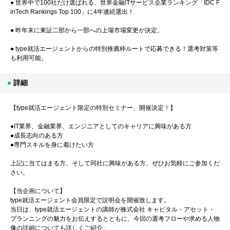
● 世界中で100社だけ選ばれる、世界金融ITサービス企業ランキング「IDC F
inTech Rankings Top 100」に4年連続選出！
● 昨年末に東証二部から一部への上場市場変更が決定。
● type就活エージェントからの特別推薦枠ルートで応募できる！選考対策等
も利用可能。
詳細
【type就活エージェント限定の特別セミナー、開催決定！】
●IT業界、金融業界、エンジニアとしてのキャリアに興味がある方
●成長志向のある方
●専門スキルを身に着けたい方
上記に当てはまる方、そして同社に興味がある方、ぜひお気軽にご参加くだ
さい。
【当企画について】
type就活エージェント会員限定で説明会を開催致します。
当日は、type就活エージェントの講師が株式会社 キャピタル・アセット・
プランニングの魅力をお伝えするとともに、今回の選考フローや求める人物
像の詳細についても詳しくご紹介。