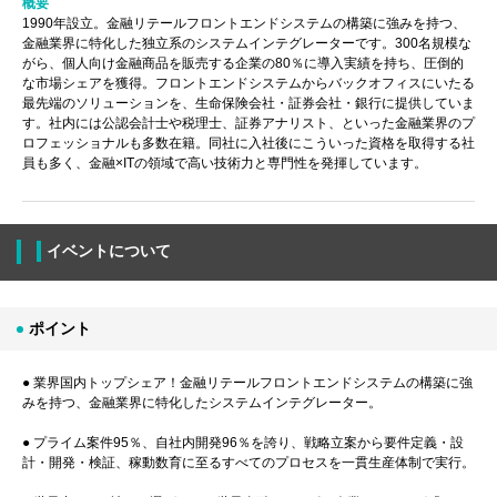
概要
1990年設立。金融リテールフロントエンドシステムの構築に強みを持つ、
金融業界に特化した独立系のシステムインテグレーターです。300名規模な
がら、個人向け金融商品を販売する企業の80％に導入実績を持ち、圧倒的
な市場シェアを獲得。フロントエンドシステムからバックオフィスにいたる
最先端のソリューションを、生命保険会社・証券会社・銀行に提供していま
す。社内には公認会計士や税理士、証券アナリスト、といった金融業界のプ
ロフェッショナルも多数在籍。同社に入社後にこういった資格を取得する社
員も多く、金融×ITの領域で高い技術力と専門性を発揮しています。
イベントについて
ポイント
● 業界国内トップシェア！金融リテールフロントエンドシステムの構築に強
みを持つ、金融業界に特化したシステムインテグレーター。
● プライム案件95％、自社内開発96％を誇り、戦略立案から要件定義・設
計・開発・検証、稼動数育に至るすべてのプロセスを一貫生産体制で実行。