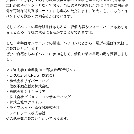
式】の選考イベントとなっており、当日選考を通過した方は『早期に内定獲
得が可能な特別選考ルート』にお進みいただけます。過去にも、こちらのイ
ベントから数多くの内定者が出ています。
そしてイベントの選考結果はもちろん、評価内容やフィードバックも必ずも
らえるため、今後の就活にも活かすことができますよ。
また、今年はオンラインでの開催。パソコンなどから、場所を選ばず気軽に
ご参加いただけます。
ぜひご自宅から本イベントに参加をして、優良企業の早期内定を獲得しまし
ょう！
＜＜過去参加企業例 ※一部抜粋/50音順＞＞
・CROOZ SHOPLIST 株式会社
・株式会社サイバー・バズ
・住友不動産販売株式会社
・株式会社ネオキャリア
・株式会社ビジョン・コンサルティング
・株式会社マクロミル
・ライフネット生命保険株式会社
・レバレジーズ株式会社
その他多数ご参加いただいております。