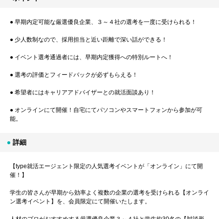
● 早期内定可能な厳選優良企業、３～４社の選考を一度に受けられる！
● 少人数制なので、採用担当と近い距離で深い話ができる！
● イベント選考通過者には、早期内定獲得への特別ルートへ！
● 選考の評価とフィードバックが必ずもらえる！
● 希望者にはキャリアアドバイザーとの就活面談あり！
● オンラインにて開催！自宅にてパソコンやスマートフォンから参加が可
能。
詳細
【type就活エージェント限定の人気選考イベントが「オンライン」にて開
催！】
学生の皆さんが早期から効率よく複数の企業の選考を受けられる【オンライ
ン選考イベント】を、会員限定にて開催いたします。
人材のプロがおすすめする厳選優良企業３～４社と学生約30名の【対談形