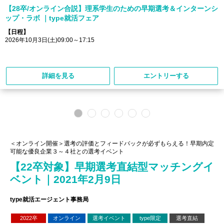
【28卒/オンライン合説】理系学生のための早期選考＆インターンシ
ップ・ラボ ｜type就活フェア
【日程】
2026年10月3日(土)09:00～17:15
詳細を見る
エントリーする
＜オンライン開催＞選考の評価とフィードバックが必ずもらえる！早期内定
可能な優良企業３～４社との選考イベント
【22卒対象】早期選考直結型マッチングイ
ベント｜2021年2月9日
type就活エージェント事務局
2022卒
オンライン
選考イベント
type限定
選考直結