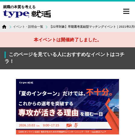
就職の本質を考える
toggl
navig
イベント・説明会一覧
【22卒対象】早期選考直結型マッチングイベント｜2021年2月
本イベントは開催終了しました。
このページを見ている人におすすめなイベントはコチ
ラ！