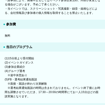
・諸事情により、開催中止もしくはイベント参加企業含め、内容が変更とな
る場合がございます。予めご了承ください。
・当イベントでは、スクリーンショット・写真撮影・録音・録画などによ
る、会社情報及び参加者の個人情報を取得することを禁止いたします。
参加費
無料
当日のプログラム
(1)15分前より受付開始
(2)イベントガイダンス
(3)参加企業紹介
(4)グループ選考
※途中休憩あり
(5)FB・選考結果通知面談
※面接・面談が終わり次第解散
※選考結果通知面談の時間は含まれておりません。イベント終了後にお時
間を調整させていただき、17:30～20:00の時間帯にてお一人15分ほどの面
談実施となります。