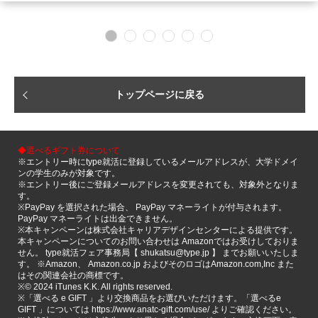
トップページに戻る
◆選べるギフト券について
※エントリー時にtype就活に登録しているメールアドレスが、大学ドメイ
ンの学生のみが対象です。
※エントリー後にご登録メールアドレスを変更されても、対象外となりま
す。
※PayPay を選択された場合、 PayPay マネーライトが付与されます。
PayPay マネーライトは出金できません。
※本キャンペーンは株式会社キャリアデザインセンターによる提供です。
本キャンペーンについてのお問い合わせは Amazonではお受けしておりま
せん。 type就活フェア事務局【 shukatsu@type.jp 】 までお願いいたしま
す。 ※Amazon、 Amazon.co.jp およびそのロゴはAmazon.com,Inc また
はその関連会社の商標です。
※©️ 2024 iTunes K.K. All rights reserved.
※「選べる e GIFT 」より交換商品をお選びいただけます。「選べるe
GIFT 」については https://www.anatc-gift.com/use/ よりご確認ください。